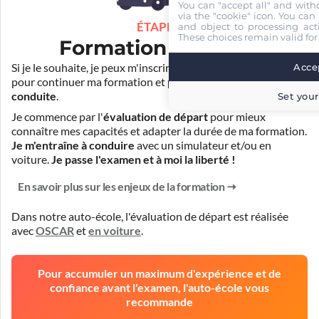
You can "accept all" and with
via the "cookie" icon
. You can 
ÉTAPE 3
and object to processing acti
These choices remain valid for
Formation pratique
Si je le souhaite, je peux m'inscrire auprès de mon auto-école
Accep
pour continuer ma formation et
prendre des cours de
conduite
.
Set your
Je commence par l'
évaluation de départ
pour mieux
connaître mes capacités et adapter la durée de ma formation.
Je m'entraîne à conduire
avec un simulateur et/ou en
voiture.
Je passe l'examen et à moi la liberté !
En savoir plus sur les enjeux de la formation
Dans notre auto-école, l'évaluation de départ est réalisée
avec
OSCAR
et
en voiture
.
Pour accumuler un maximum d'expérience et de
confiance avant l'examen, l'auto-école vous
recommande