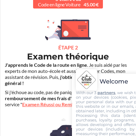
Code en ligne Voiture
45.00 €
ÉTAPE 2
Examen théorique
J'apprends le Code de la route en ligne
. Je suis aidé par les
experts de mon auto-école et aussi par Mister Codes, mon
assistant de révision. Puis,
j'obtiens l'examen théorique
Welcome
général !
Si j'échoue au code, pas de panique ! Je peux bénéficier du
With our 3
partners
, we wish 
on your devices (cookies, pix
remboursement de mes frais d'inscription
(30€) grâce au
your personal data with our p
service "
Examen Réussi ou Remboursé
".
this website or in our emails,
obtained later, including in ot
Processing this data (identi
purchases, loyalty programs, 
allows developing and offerin
your devices (including by 
measuring their performance,