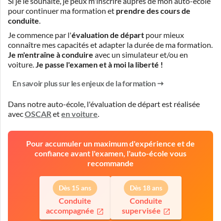
Si je le souhaite, je peux m'inscrire auprès de mon auto-école
pour continuer ma formation et
prendre des cours de
conduite
.
Je commence par l'
évaluation de départ
pour mieux
connaître mes capacités et adapter la durée de ma formation.
Je m'entraîne à conduire
avec un simulateur et/ou en
voiture.
Je passe l'examen et à moi la liberté !
En savoir plus sur les enjeux de la formation
Dans notre auto-école, l'évaluation de départ est réalisée
avec
OSCAR
et
en voiture
.
Pour accumuler un maximum d'expérience et de
confiance avant l'examen, l'auto-école vous
recommande
Dès 15 ans
Dès 18 ans
Conduite
Conduite
accompagnée
supervisée