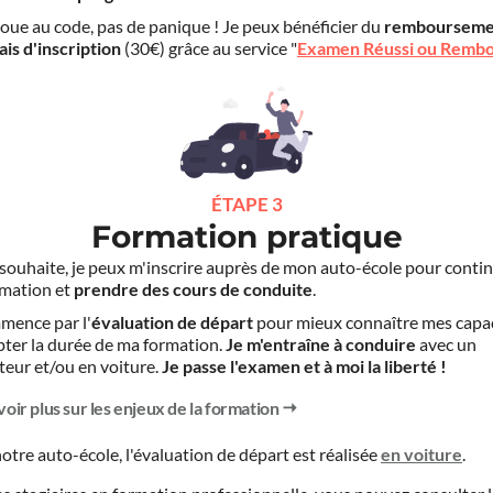
choue au code, pas de panique ! Je peux bénéficier du
rembourseme
ais d'inscription
(30€) grâce au service "
Examen Réussi ou Remb
ÉTAPE 3
Formation pratique
le souhaite, je peux m'inscrire auprès de mon auto-école pour conti
mation et
prendre des cours de conduite
.
mence par l'
évaluation de départ
pour mieux connaître mes capa
pter la durée de ma formation.
Je m'entraîne à conduire
avec un
teur et/ou en voiture.
Je passe l'examen et à moi la liberté !
voir plus sur les enjeux de la formation
otre auto-école, l'évaluation de départ est réalisée
en voiture
.