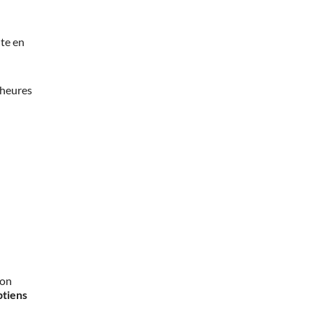
te en
 heures
mon
btiens