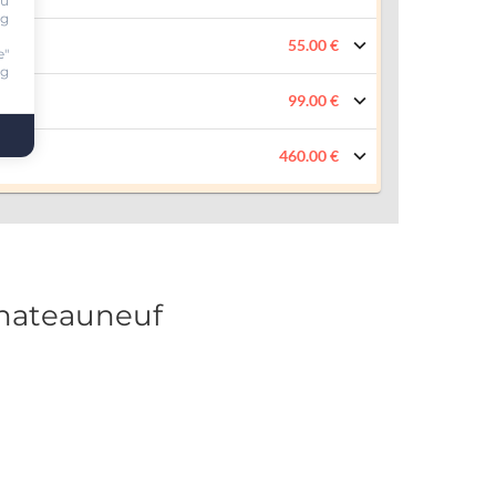
ou
ng
55.00 €
e"
ng
99.00 €
460.00 €
hateauneuf