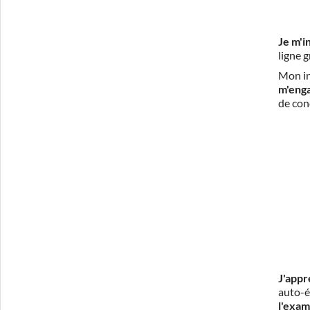
Je m'i
ligne 
Mon in
m'eng
de con
J'appr
auto-é
l'exam