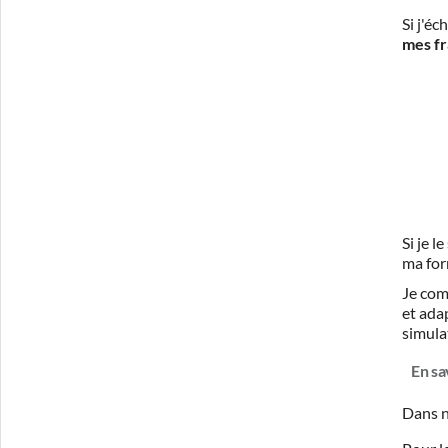
Si j'é
mes fr
Si je 
ma for
Je com
et ada
simula
En sa
Dans n