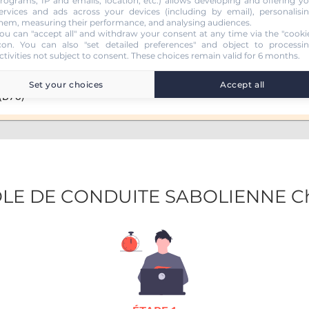
rograms, IP and emails, location, etc.) allows developing and offering y
ervices and ads across your devices (including by email), personalisi
hem, measuring their performance, and analysing audiences.
ou can "accept all" and withdraw your consent at any time via the "cooki
con
. You can also "set detailed preferences" and object to processi
ctivities not subject to consent. These choices remain valid for 6 months.
Set your choices
Accept all
 (B78)
COLE DE CONDUITE SABOLIENNE C