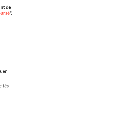
nt de
oursé
".
nuer
cités