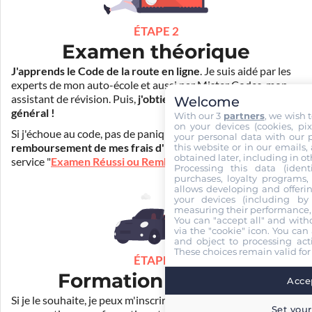
ÉTAPE 2
Examen théorique
J'apprends le Code de la route en ligne
. Je suis aidé par les
experts de mon auto-école et aussi par Mister Codes, mon
assistant de révision. Puis,
j'obtiens l'examen théorique
Welcome
général !
With our 3
partners
, we wish 
on your devices (cookies, pix
Si j'échoue au code, pas de panique ! Je peux bénéficier du
your personal data with our p
this website or in our emails,
remboursement de mes frais d'inscription
(30€) grâce au
obtained later, including in ot
service "
Examen Réussi ou Remboursé
".
Processing this data (identi
purchases, loyalty programs, 
allows developing and offerin
your devices (including by 
measuring their performance,
You can "accept all" and with
via the "cookie" icon
. You can 
and object to processing acti
These choices remain valid for
ÉTAPE 3
Formation pratique
Accep
Si je le souhaite, je peux m'inscrire auprès de mon auto-école
Set your