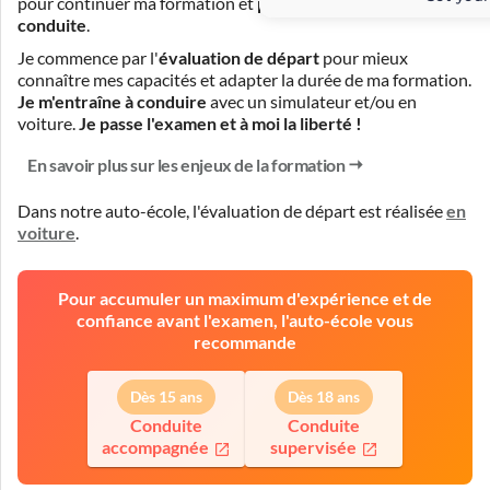
pour continuer ma formation et
prendre des cours de
conduite
.
Je commence par l'
évaluation de départ
pour mieux
connaître mes capacités et adapter la durée de ma formation.
Je m'entraîne à conduire
avec un simulateur et/ou en
voiture.
Je passe l'examen et à moi la liberté !
En savoir plus sur les enjeux de la formation
Dans notre auto-école, l'évaluation de départ est réalisée
en
voiture
.
Pour accumuler un maximum d'expérience et de
confiance avant l'examen, l'auto-école vous
recommande
Dès 15 ans
Dès 18 ans
Conduite
Conduite
accompagnée
supervisée