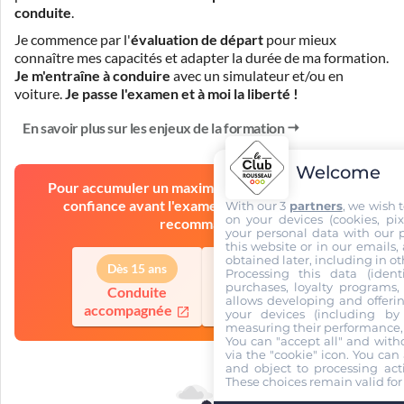
conduite
.
Je commence par l'
évaluation de départ
pour mieux
connaître mes capacités et adapter la durée de ma formation.
Je m'entraîne à conduire
avec un simulateur et/ou en
voiture.
Je passe l'examen et à moi la liberté !
En savoir plus sur les enjeux de la formation
Welcome
Pour accumuler un maximum d'expérience et de
confiance avant l'examen, l'auto-école vous
With our 3
partners
, we wish 
on your devices (cookies, pix
recommande
your personal data with our p
this website or in our emails,
obtained later, including in ot
Dès 15 ans
Dès 18 ans
Processing this data (identi
purchases, loyalty programs, 
Conduite
Conduite
allows developing and offerin
accompagnée
supervisée
your devices (including by 
measuring their performance,
You can "accept all" and with
via the "cookie" icon
. You can 
and object to processing acti
These choices remain valid for