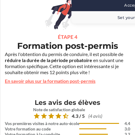
Accep
Set your
ÉTAPE 4
Formation post-permis
Après l'obtention du permis de conduire, il est possible de
réduire la durée de la période probatoire
en suivant une
formation spécifique. Cette option est intéressante si je
souhaite obtenir mes 12 points plus vite !
En savoir plus sur la formation post-permis
Les avis des élèves
Note de satisfaction globale
4.3 / 5
(4 avis)
Vos premières visites à notre auto-école
4.4
Votre formation au code
3.0
Votre formation à la conduite
3.2