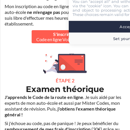
You can "accept all" and with
via the "cookie" icon
. You can 
Mon inscription au code en ligne voiture auprès de mon
and object to processing acti
auto-école
ne m'engage pas
pour la suite de ma formation. Je
These choices remain valid for
suis libre d'effectuer mes heures de conduite dans un autre
établissement.
Accep
S'inscrire au
Set your
Code en ligne Voiture
60.00 €
ÉTAPE 2
Examen théorique
J'apprends le Code de la route en ligne
. Je suis aidé par les
experts de mon auto-école et aussi par Mister Codes, mon
assistant de révision. Puis,
j'obtiens l'examen théorique
général !
Si j'échoue au code, pas de panique ! Je peux bénéficier du
remboursement de mes frais d'inscription
(30€) grâce au