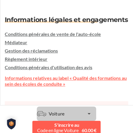
Informations légales et engagements
Conditions générales de vente de l'auto-école
Médiateur
Gestion des réclamations
Règlement intérieur
Conditions générales d'utilisation des avis
Informations relatives au label « Qualité des formations au
sein des écoles de conduite »
Une question ?
Voiture
L'auto-école vous écoute et vous conseille.
S'inscrire au
Etre contacté
Code en ligne Voiture
60.00 €