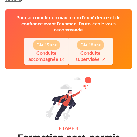
Pour accumuler un maximum d'expérience et de
confiance avant l'examen, l'auto-école vous
recommande
Dès 15 ans
Dès 18 ans
Conduite
Conduite
accompagnée
supervisée
ÉTAPE 4