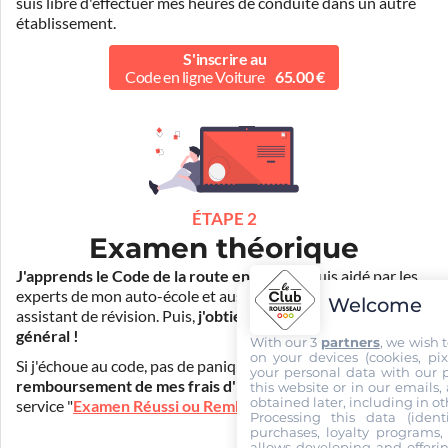
suis libre d'effectuer mes heures de conduite dans un autre
établissement.
S'inscrire au
Code en ligne Voiture
65.00 €
ÉTAPE 2
Examen théorique
J'apprends le Code de la route en ligne
. Je suis aidé par les
experts de mon auto-école et aussi par Mister Codes, mon
Welcome
assistant de révision. Puis,
j'obtiens l'examen théorique
général !
With our 3
partners
, we wish 
on your devices (cookies, pix
Si j'échoue au code, pas de panique ! Je peux bénéficier du
your personal data with our p
remboursement de mes frais d'inscription
(30€) grâce au
this website or in our emails,
obtained later, including in ot
service "
Examen Réussi ou Remboursé
".
Processing this data (identi
purchases, loyalty programs, 
allows developing and offerin