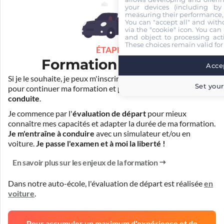
your devices (including by 
measuring their performance,
You can "accept all" and with
via the "cookie" icon
. You can 
and object to processing acti
These choices remain valid for
ÉTAPE 3
Formation pratique
Accep
Si je le souhaite, je peux m'inscrire auprès de mon auto-école
Set your
pour continuer ma formation et
prendre des cours de
conduite
.
Je commence par l'
évaluation de départ
pour mieux
connaître mes capacités et adapter la durée de ma formation.
Je m'entraîne à conduire
avec un simulateur et/ou en
voiture.
Je passe l'examen et à moi la liberté !
En savoir plus sur les enjeux de la formation
Dans notre auto-école, l'évaluation de départ est réalisée
en
voiture
.
Pour accumuler un maximum d'expérience et de