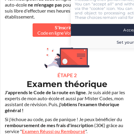
You can "accept all" and with
auto-école
ne m'engage pas
pour la suite de ma formation. Je
via the "cookie" icon
. You can 
suis libre d'effectuer mes heures de conduite dans un autre
and object to processing acti
établissement.
These choices remain valid for
S'inscrire au
Accep
Code en ligne Voiture
50.00 €
Set your
ÉTAPE 2
Examen théorique
J'apprends le Code de la route en ligne
. Je suis aidé par les
experts de mon auto-école et aussi par Mister Codes, mon
assistant de révision. Puis,
j'obtiens l'examen théorique
général !
Si j'échoue au code, pas de panique ! Je peux bénéficier du
remboursement de mes frais d'inscription
(30€) grâce au
service "
Examen Réussi ou Remboursé
".