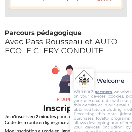
Parcours pédagogique
Avec Pass Rousseau et AUTO
ECOLE CLERY CONDUITE
Welcome
With our 3
partners
, we wish 
on your devices (cookies, pix
ÉTAPE 1
your personal data with our p
this website or in our emails,
Inscription
obtained later, including in ot
Processing this data (identi
Je m'inscris en 2 minutes
pour accéder à ma formation au
purchases, loyalty programs, 
Code de la route en ligne grâce à
Pass Rousseau Voiture
.
allows developing and offerin
your devices (including by 
Mon inscription au code en ligne voiture auprès de mon
measuring their performance,