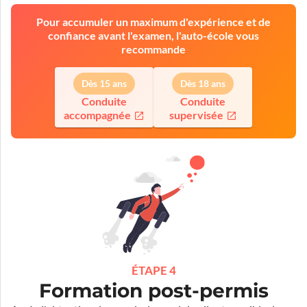
Pour accumuler un maximum d'expérience et de
confiance avant l'examen, l'auto-école vous
recommande
Dès 15 ans
Dès 18 ans
Conduite
Conduite
accompagnée
supervisée
ÉTAPE 4
Formation post-permis