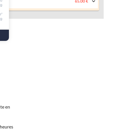
ou
65.00 €
ng
e"
ng
te en
 heures