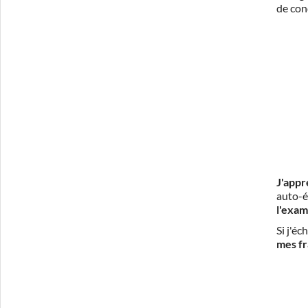
de con
J'appr
auto-é
l'exam
Si j'é
mes fr