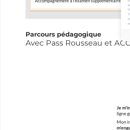
p
Accompagnement à l’examen supplémentaire
s
t
Y
i
a
Parcours pédagogique
Avec Pass Rousseau et AC
Je m'i
ligne 
Mon in
m'eng