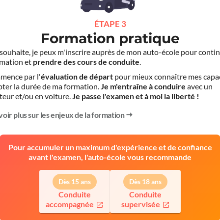
ÉTAPE 3
Formation pratique
le souhaite, je peux m'inscrire auprès de mon auto-école pour conti
mation et
prendre des cours de conduite
.
mence par l'
évaluation de départ
pour mieux connaître mes capa
pter la durée de ma formation.
Je m'entraîne à conduire
avec un
teur et/ou en voiture.
Je passe l'examen et à moi la liberté !
voir plus sur les enjeux de la formation
Pour accumuler un maximum d'expérience et de confiance
avant l'examen, l'auto-école vous recommande
Dès 15 ans
Dès 18 ans
Conduite
Conduite
accompagnée
supervisée