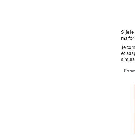
Si je 
ma for
Je com
et ada
simula
En sa