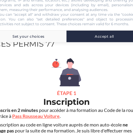
rograms, IP and emails, location, etc.) allows developing and offering y
ervices and ads across your devices (including by email), personalisi
hem, measuring their performance, and analysing audiences.
ou can "accept all" and withdraw your consent at any time via the "cooki
con
. You can also "set detailed preferences" and object to processi
ctivities not subject to consent. These choices remain valid for 6 months.
Set your choices
Accept all
CES PERMIS 77
ÉTAPE 1
Inscription
nscris en 2 minutes
pour accéder à ma formation au Code de la rou
grâce à
Pass Rousseau Voiture
.
scription au code en ligne voiture auprès de mon auto-école
ne
age pas
pour la suite de ma formation. Je suis libre d'effectuer mes