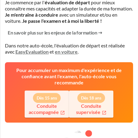
Je commence par l'
évaluation de départ
pour mieux
connaître mes capacités et adapter la durée de ma formation.
Je m'entraîne à conduire
avec un simulateur et/ou en
voiture.
Je passe l'examen et à moi la liberté !
En savoir plus sur les enjeux de la formation
Dans notre auto-école, l'évaluation de départ est réalisée
avec
EasyEvaluation
et
en voiture
.
Pour accumuler un maximum d'expérience et de
confiance avant l'examen, l'auto-école vous
recommande
Dès 15 ans
Dès 18 ans
Conduite
Conduite
accompagnée
supervisée