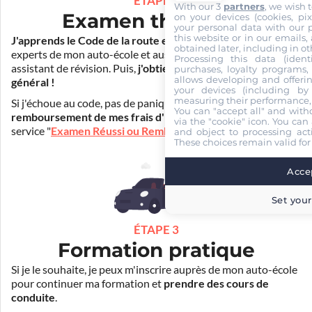
ÉTAPE 2
With our 3
partners
, we wish 
Examen théorique
on your devices (cookies, pix
your personal data with our p
this website or in our emails,
J'apprends le Code de la route en ligne
. Je suis aidé par les
obtained later, including in ot
experts de mon auto-école et aussi par Mister Codes, mon
Processing this data (identi
assistant de révision. Puis,
j'obtiens l'examen théorique
purchases, loyalty programs, 
allows developing and offerin
général !
your devices (including by 
measuring their performance,
Si j'échoue au code, pas de panique ! Je peux bénéficier du
You can "accept all" and with
remboursement de mes frais d'inscription
(30€) grâce au
via the "cookie" icon
. You can 
service "
Examen Réussi ou Remboursé
".
and object to processing acti
These choices remain valid for
Accep
Set your
ÉTAPE 3
Formation pratique
Si je le souhaite, je peux m'inscrire auprès de mon auto-école
pour continuer ma formation et
prendre des cours de
conduite
.