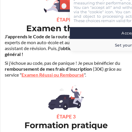
measuring their performance,
You can "accept all" and with
via the "cookie" icon
. You can 
and object to processing acti
ÉTAPE 2
These choices remain valid for
Examen théorique
Accep
J'apprends le Code de la route en ligne
. Je suis aidé par les
experts de mon auto-école et aussi par Mister Codes, mon
Set your
assistant de révision. Puis,
j'obtiens l'examen théorique
général !
Si j'échoue au code, pas de panique ! Je peux bénéficier du
remboursement de mes frais d'inscription
(30€) grâce au
service "
Examen Réussi ou Remboursé
".
ÉTAPE 3
Formation pratique