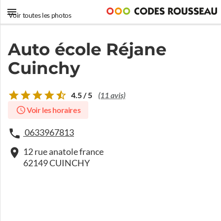
Voir toutes les photos
Auto école Réjane
Cuinchy
4.5 / 5
(11 avis)
Voir les horaires
0633967813
12 rue anatole france
62149 CUINCHY