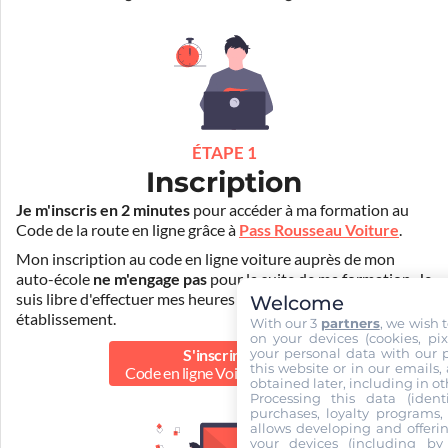
ÉTAPE 1
Inscription
Je m'inscris en 2 minutes
pour accéder à ma formation au
Code de la route en ligne grâce à
Pass Rousseau Voiture
.
Mon inscription au code en ligne voiture auprès de mon
auto-école
ne m'engage pas
pour la suite de ma formation. Je
suis libre d'effectuer mes heures de conduite dans un autre
Welcome
établissement.
With our 3
partners
, we wish 
on your devices (cookies, pix
your personal data with our p
S'inscrire au
this website or in our emails,
Code en ligne Voiture
39.90 €
obtained later, including in ot
Processing this data (identi
purchases, loyalty programs, 
allows developing and offerin
your devices (including by 