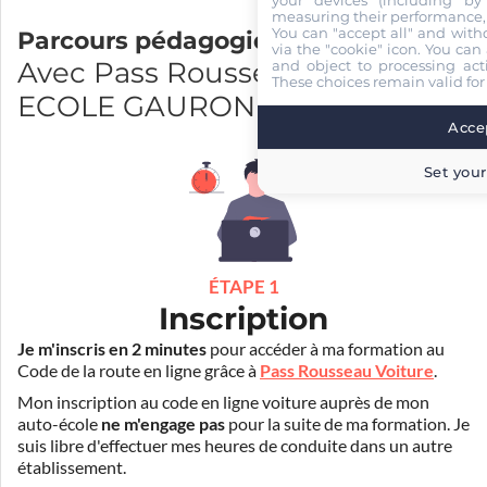
measuring their performance,
You can "accept all" and with
Parcours pédagogique
via the "cookie" icon
. You can 
Avec Pass Rousseau et AUTO-
and object to processing acti
These choices remain valid for
ECOLE GAURON
Accep
Set your
ÉTAPE 1
Inscription
Je m'inscris en 2 minutes
pour accéder à ma formation au
Code de la route en ligne grâce à
Pass Rousseau Voiture
.
Mon inscription au code en ligne voiture auprès de mon
auto-école
ne m'engage pas
pour la suite de ma formation. Je
suis libre d'effectuer mes heures de conduite dans un autre
établissement.