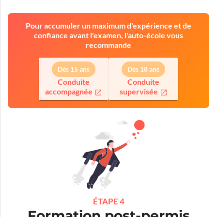
Pour accumuler un maximum d'expérience et de
confiance avant l'examen, l'auto-école vous
recommande
Dès 15 ans
Dès 18 ans
Conduite
Conduite
accompagnée
supervisée
ÉTAPE 4
Formation post-permis