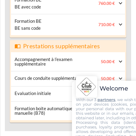
760.00 €
BE avec code
Formation BE
710.00 €
BE sans code
Prestations supplémentaires
Accompagnement à l’examen
50.00 €
supplémentaire
Cours de conduite supplémentaire
50.00 €
Welcome
Evaluation initiale
35.00 €
With our 3
partners
, we wish 
on your devices (cookies, pix
Formation boite automatique vers boite
your personal data with our p
280.00 €
manuelle (B78)
this website or in our emails,
obtained later, including in ot
Processing this data (identi
purchases, loyalty programs, 
allows developing and offerin
your devices (including by 