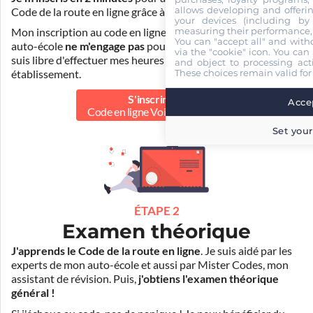
allows developing and offerin
Code de la route en ligne grâce à
Pass Rousseau Voiture
.
your devices (including by 
measuring their performance,
Mon inscription au code en ligne voiture auprès de mon
You can "accept all" and with
auto-école
ne m'engage pas
pour la suite de ma formation. Je
via the "cookie" icon
. You can 
suis libre d'effectuer mes heures de conduite dans un autre
and object to processing acti
These choices remain valid for
établissement.
S'inscrire au
Accep
Code en ligne Voiture
39.90 €
Set your
ÉTAPE 2
Examen théorique
J'apprends le Code de la route en ligne
. Je suis aidé par les
experts de mon auto-école et aussi par Mister Codes, mon
assistant de révision. Puis,
j'obtiens l'examen théorique
général !