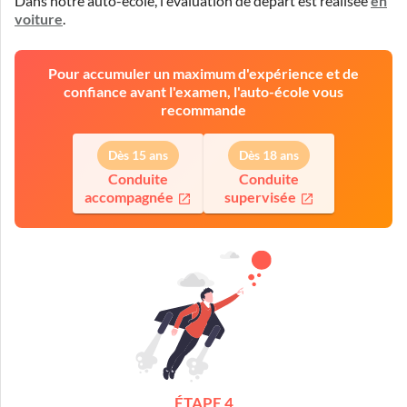
Dans notre auto-école, l'évaluation de départ est réalisée
en
voiture
.
Pour accumuler un maximum d'expérience et de
confiance avant l'examen, l'auto-école vous
recommande
Dès 15 ans
Dès 18 ans
Conduite
Conduite
accompagnée
supervisée
ÉTAPE 4