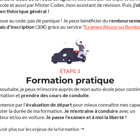
cole et aussi par Mister Codes, mon assistant de révision. Puis,
j'o
en théorique général !
choue au code, pas de panique ! Je peux bénéficier du
rembourseme
ais d'inscription
(30€) grâce au service "
Examen Réussi ou Remb
ÉTAPE 3
Formation pratique
le souhaite, je peux m'inscrire auprès de mon auto-école pour conti
mation et
prendre des cours de conduite
.
mence par l'
évaluation de départ
pour mieux connaître mes capa
pter la durée de ma formation.
Je m'entraîne à conduire
avec un
teur et/ou en voiture.
Je passe l'examen et à moi la liberté !
voir plus sur les enjeux de la formation