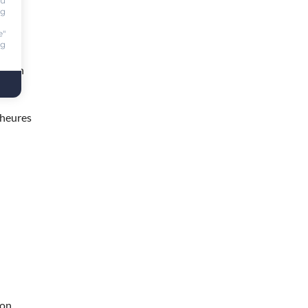
ou
ng
e"
ng
te en
 heures
mon