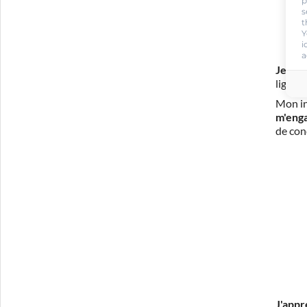
p
s
t
Y
i
a
Je m'i
ligne 
Mon in
m'eng
de con
J'appr