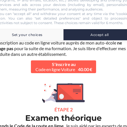
rograms, IP and emails, location, etc.) allows developing and offering y
ervices and ads across your devices (including by email), personalisi
hem, measuring their performance, and analysing audiences.
ÉTAPE 1
ou can "accept all" and withdraw your consent at any time via the "cooki
Inscription
con
. You can also "set detailed preferences" and object to processi
ctivities not subject to consent. These choices remain valid for 6 months.
nscris en 2 minutes
pour accéder à ma formation au Code de la rou
grâce à
Pass Rousseau Voiture
.
Set your choices
Accept all
scription au code en ligne voiture auprès de mon auto-école
ne
age pas
pour la suite de ma formation. Je suis libre d'effectuer mes
duite dans un autre établissement.
S'inscrire au
Code en ligne Voiture
40.00 €
ÉTAPE 2
Examen théorique
ends le Code de la route en ligne
. Je suis aidé par les experts de 