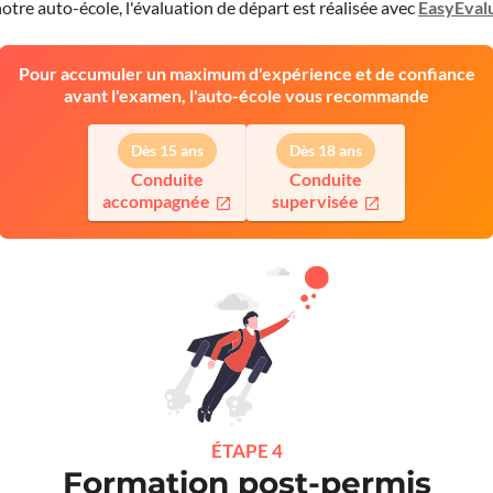
otre auto-école, l'évaluation de départ est réalisée avec
EasyEval
Pour accumuler un maximum d'expérience et de confiance
avant l'examen, l'auto-école vous recommande
Dès 15 ans
Dès 18 ans
Conduite
Conduite
accompagnée
supervisée
ÉTAPE 4
Formation post-permis