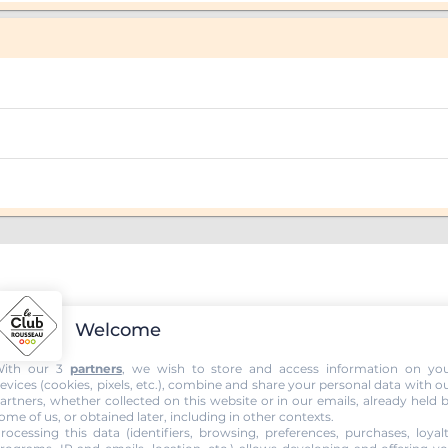
UTO ECOLE DE LA TOISON D OR
Welcome
ith our 3
partners
, we wish to store and access information on yo
evices (cookies, pixels, etc.), combine and share your personal data with o
artners, whether collected on this website or in our emails, already held 
ome of us, or obtained later, including in other contexts.
rocessing this data (identifiers, browsing, preferences, purchases, loyal