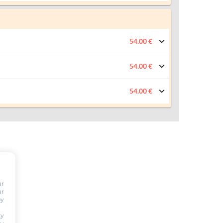
54.00 €
54.00 €
54.00 €
ur
ur
by
ty