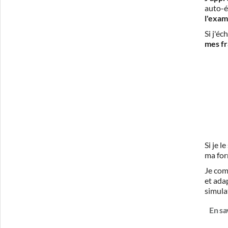
auto-é
l'exam
Si j'é
mes fr
Si je 
ma for
Je com
et ada
simula
En sa