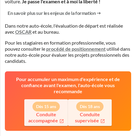
voiture.
Je passe l'examen et à moi la liberté !
En savoir plus sur les enjeux de la formation
Dans notre auto-école, l'évaluation de départ est réalisée
avec
OSCAR
et
au bureau
.
Pour les stagiaires en formation professionnelle, vous
pouvez consulter le
procédé de positionnement
utilisé dans
notre auto-école pour évaluer les projets professionnels des
candidats.
Pour accumuler un maximum d'expérience et de
confiance avant l'examen, l'auto-école vous
recommande
Dès 15 ans
Dès 18 ans
Conduite
Conduite
accompagnée
supervisée