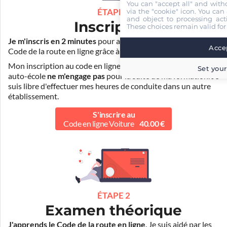
You can "accept all" and with
via the "cookie" icon
. You can 
ÉTAPE 1
and object to processing acti
Inscription
These choices remain valid for
Je m'inscris en 2 minutes
pour accéder à ma formation au
Accep
Code de la route en ligne grâce à
Pass Rousseau Voiture
.
Mon inscription au code en ligne voiture auprès de mon
Set your
auto-école
ne m'engage pas
pour la suite de ma formation. Je
suis libre d'effectuer mes heures de conduite dans un autre
établissement.
S'inscrire au
Code en ligne Voiture
40.00 €
ÉTAPE 2
Examen théorique
J'apprends le Code de la route en ligne
. Je suis aidé par les