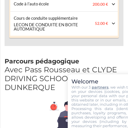
Code à l'auto école
200.00 €
Cours de conduite supplémentaire
52.00 €
LECON DE CONDUITE EN BOITE
AUTOMATIQUE
Parcours pédagogique
Avec Pass Rousseau et CLYDE
DRIVING SCHOOL
Welcome
DUNKERQUE
With our 3
partners
, we wish 
on your devices (cookies, pix
your personal data with our p
this website or in our emails,
obtained later, including in ot
Processing this data (identi
purchases, loyalty programs, 
allows developing and offerin
your devices (including by 
measuring their performance,