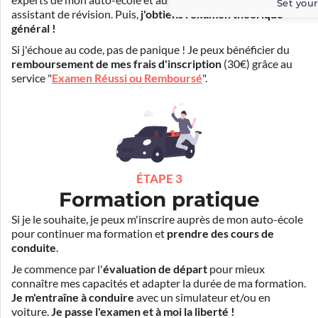
experts de mon auto-école et aussi par Mister Codes, mon
Set your
assistant de révision. Puis,
j'obtiens l'examen théorique
général !
Si j'échoue au code, pas de panique ! Je peux bénéficier du
remboursement de mes frais d'inscription
(30€) grâce au
service "
Examen Réussi ou Remboursé
".
ÉTAPE 3
Formation pratique
Si je le souhaite, je peux m'inscrire auprès de mon auto-école
pour continuer ma formation et
prendre des cours de
conduite
.
Je commence par l'
évaluation de départ
pour mieux
connaître mes capacités et adapter la durée de ma formation.
Je m'entraîne à conduire
avec un simulateur et/ou en
voiture.
Je passe l'examen et à moi la liberté !