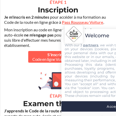
ÉTAPE 1
Inscription
Je m'inscris en 2 minutes
pour accéder à ma formation au
Code de la route en ligne grâce à
Pass Rousseau Voiture
.
Mon inscription au code en ligne voiture auprès de mon
Welcome
auto-école
ne m'engage pas
pour la suite de ma formation. Je
suis libre d'effectuer mes heures de conduite dans un autre
With our 3
partners
, we wish 
établissement.
on your devices (cookies, pix
your personal data with our p
S'inscrire au
this website or in our emails,
Code en ligne Voiture
40.00 €
obtained later, including in ot
Processing this data (identi
purchases, loyalty programs, 
allows developing and offerin
your devices (including by 
measuring their performance,
You can "accept all" and with
via the "cookie" icon
. You can 
and object to processing acti
These choices remain valid for
ÉTAPE 2
Examen théorique
Accep
J'apprends le Code de la route en ligne
. Je suis aidé par les