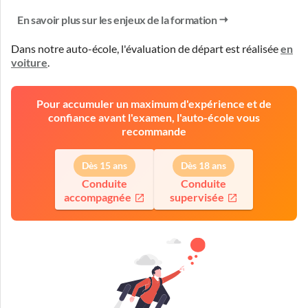
En savoir plus sur les enjeux de la formation
Dans notre auto-école, l'évaluation de départ est réalisée
en
voiture
.
Pour accumuler un maximum d'expérience et de
confiance avant l'examen, l'auto-école vous
recommande
Dès 15 ans
Dès 18 ans
Conduite
Conduite
accompagnée
supervisée