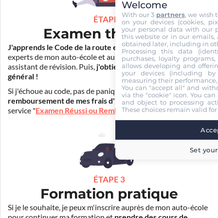
Welcome
With our 3
partners
, we wish 
ÉTAPE 2
on your devices (cookies, pix
your personal data with our p
Examen théorique
this website or in our emails,
obtained later, including in ot
J'apprends le Code de la route en ligne
. Je suis aidé par les
Processing this data (identi
experts de mon auto-école et aussi par Mister Codes, mon
purchases, loyalty programs, 
allows developing and offerin
assistant de révision. Puis,
j'obtiens l'examen théorique
your devices (including by 
général !
measuring their performance,
You can "accept all" and with
Si j'échoue au code, pas de panique ! Je peux bénéficier du
via the "cookie" icon
. You can 
remboursement de mes frais d'inscription
(30€) grâce au
and object to processing acti
These choices remain valid for
service "
Examen Réussi ou Remboursé
".
Accep
Set your
ÉTAPE 3
Formation pratique
Si je le souhaite, je peux m'inscrire auprès de mon auto-école
pour continuer ma formation et
prendre des cours de