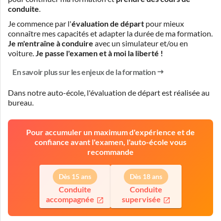
conduite
.
Je commence par l'
évaluation de départ
pour mieux
connaître mes capacités et adapter la durée de ma formation.
Je m'entraîne à conduire
avec un simulateur et/ou en
voiture.
Je passe l'examen et à moi la liberté !
En savoir plus sur les enjeux de la formation
Dans notre auto-école, l'évaluation de départ est réalisée
au
bureau
.
Pour accumuler un maximum d'expérience et de
confiance avant l'examen, l'auto-école vous
recommande
Dès 15 ans
Dès 18 ans
Conduite
Conduite
accompagnée
supervisée