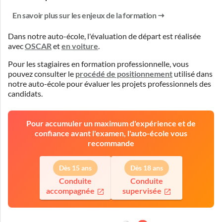
En savoir plus sur les enjeux de la formation
Dans notre auto-école, l'évaluation de départ est réalisée
avec
OSCAR
et
en voiture
.
Pour les stagiaires en formation professionnelle, vous
pouvez consulter le
procédé de positionnement
utilisé dans
notre auto-école pour évaluer les projets professionnels des
candidats.
Pour accumuler un maximum d'expérience et de
confiance avant l'examen, l'auto-école vous
recommande
Dès 15 ans
Dès 18 ans
Conduite
Conduite
accompagnée
supervisée