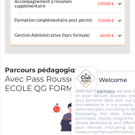
Accompagnement à l’examen
120.00 €
supplémentaire
Formation complémentaire post-permis
150.00 €
Gestion Administrative (hors formule)
60.00 €
Parcours pédagogique
Avec Pass Rousseau et AUTO
Welcome
ECOLE QG FORMATIONS
With our 3
partners
, we wish 
on your devices (cookies, pix
your personal data with our p
this website or in our emails,
obtained later, including in ot
Processing this data (identi
purchases, loyalty programs, 
allows developing and offerin
your devices (including by 
measuring their performance,