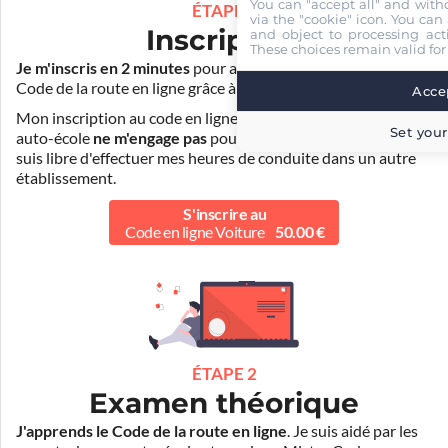
You can "accept all" and with
ÉTAPE 1
via the "cookie" icon
. You can 
Inscription
and object to processing acti
These choices remain valid for
Je m'inscris en 2 minutes
pour accéder à ma formation au
Code de la route en ligne grâce à
Pass Rousseau Voiture
.
Accep
Mon inscription au code en ligne voiture auprès de mon
Set your
auto-école
ne m'engage pas
pour la suite de ma formation. Je
suis libre d'effectuer mes heures de conduite dans un autre
établissement.
S'inscrire au
Code en ligne Voiture
50.00 €
ÉTAPE 2
Examen théorique
J'apprends le Code de la route en ligne
. Je suis aidé par les