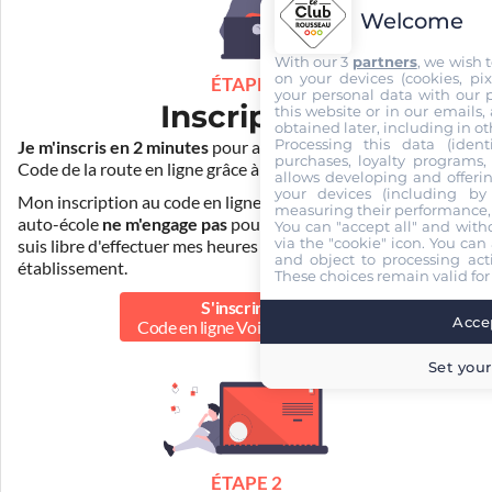
Welcome
With our 3
partners
, we wish 
on your devices (cookies, pix
ÉTAPE 1
your personal data with our p
Inscription
this website or in our emails,
obtained later, including in ot
Processing this data (identi
Je m'inscris en 2 minutes
pour accéder à ma formation au
purchases, loyalty programs, 
Code de la route en ligne grâce à
Pass Rousseau Voiture
.
allows developing and offerin
your devices (including by 
Mon inscription au code en ligne voiture auprès de mon
measuring their performance,
auto-école
ne m'engage pas
pour la suite de ma formation. Je
You can "accept all" and with
via the "cookie" icon
. You can 
suis libre d'effectuer mes heures de conduite dans un autre
and object to processing acti
établissement.
These choices remain valid for
S'inscrire au
Accep
Code en ligne Voiture
39.90 €
Set your
ÉTAPE 2