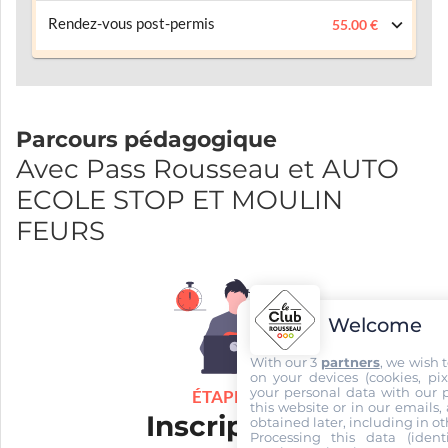
Rendez-vous post-permis
55.00 €
Parcours pédagogique
Avec Pass Rousseau et AUTO
ECOLE STOP ET MOULIN
FEURS
Welcome
With our 3
partners
, we wish 
on your devices (cookies, pix
your personal data with our p
ÉTAPE 1
this website or in our emails,
Inscription
obtained later, including in ot
Processing this data (identi