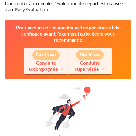
Dans notre auto-école, l'évaluation de départ est réalisée
avec
EasyEvaluation
.
Pour accumuler un maximum d'expérience et de
confiance avant l'examen, l'auto-école vous
recommande
Dès 15 ans
Dès 18 ans
Conduite
Conduite
accompagnée
supervisée