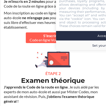
purchases, loyalty programs, 
Je m'inscris en 2 minutes
pour accéder à ma formation au
allows developing and offerin
Code de la route en ligne grâce à
Pass Rousseau Voiture
.
your devices (including by 
measuring their performance,
Mon inscription au code en ligne voiture auprès de mon
You can "accept all" and with
auto-école
ne m'engage pas
pour la suite de ma formation. Je
via the "cookie" icon
. You can 
and object to processing acti
suis libre d'effectuer mes heures de conduite dans un autre
These choices remain valid for
établissement.
S'inscrire au
Accep
Code en ligne Voiture
39.90 €
Set your
ÉTAPE 2
Examen théorique
J'apprends le Code de la route en ligne
. Je suis aidé par les
experts de mon auto-école et aussi par Mister Codes, mon
assistant de révision. Puis,
j'obtiens l'examen théorique
général !