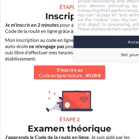
allows developing and offerin
your devices (including by 
ÉTAPE 1
measuring their performance,
Inscription
You can "accept all" and with
via the "cookie" icon
. You can 
and object to processing acti
Je m'inscris en 2 minutes
pour accéder à ma formation au
These choices remain valid for
Code de la route en ligne grâce à
Pass Rousseau Voiture
.
Mon inscription au code en ligne voiture auprès de mon
Accep
auto-école
ne m'engage pas
pour la suite de ma formation. Je
suis libre d'effectuer mes heures de conduite dans un autre
Set your
établissement.
S'inscrire au
Code en ligne Voiture
40.00 €
ÉTAPE 2
Examen théorique
J'apprends le Code de la route en ligne
. Je suis aidé par les