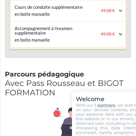
Cours de conduite supplémentaire
49.00 €
en boite manuelle
Accompagnement à l’examen
supplémentaire
49.00 €
en boite manuelle
Parcours pédagogique
Avec Pass Rousseau et BIGOT
FORMATION
Welcome
With our 3
partners
, we wish 
on your devices (cookies, pix
your personal data with our p
this website or in our emails,
obtained later, including in ot
Processing this data (identi
purchases, loyalty programs, 