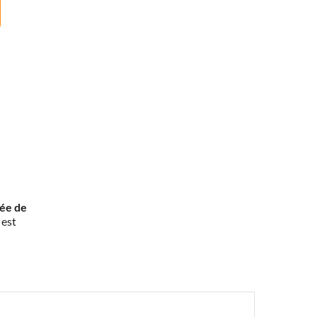
rée de
 est