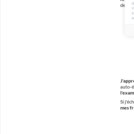
t
de con
Y
i
a
J'appr
auto-é
l'exam
Si j'é
mes fr