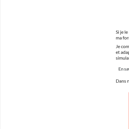
Si je 
ma for
Je com
et ada
simula
En sa
Dans n