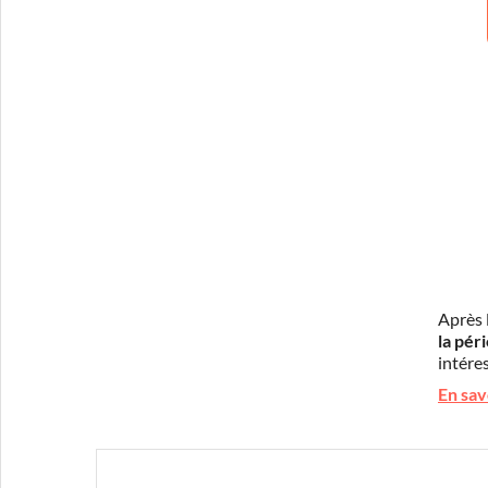
Après 
la pér
intéres
En sav