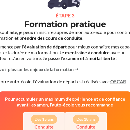
ÉTAPE 3
Formation pratique
le souhaite, je peux m'inscrire auprès de mon auto-école pour conti
mation et
prendre des cours de conduite
.
mence par l'
évaluation de départ
pour mieux connaître mes capa
pter la durée de ma formation.
Je m'entraîne à conduire
avec un
teur et/ou en voiture.
Je passe l'examen et à moi la liberté !
voir plus sur les enjeux de la formation
otre auto-école, l'évaluation de départ est réalisée avec
OSCAR
.
Pour accumuler un maximum d'expérience et de confiance
avant l'examen, l'auto-école vous recommande
Dès 15 ans
Dès 18 ans
Conduite
Conduite