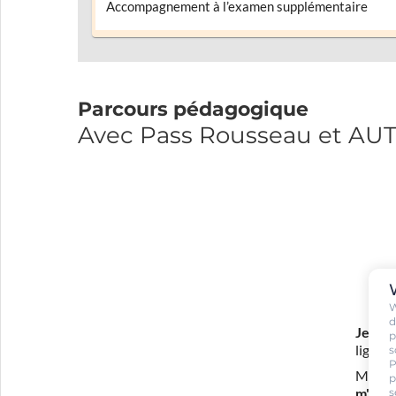
Accompagnement à l’examen supplémentaire
Parcours pédagogique
Avec Pass Rousseau et A
W
d
Je m'i
p
ligne 
s
P
Mon in
p
s
m'eng