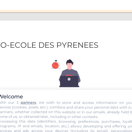
UTO-ECOLE DES PYRENEES
ÉTAPE 1
Welcome
Inscription
ith our 3
partners
, we wish to store and access information on yo
evices (cookies, pixels, etc.), combine and share your personal data with o
nscris en 2 minutes
pour accéder à ma formation au Code de la rou
artners, whether collected on this website or in our emails, already held 
grâce à
Pass Rousseau Voiture
.
ome of us, or obtained later, including in other contexts.
rocessing this data (identifiers, browsing, preferences, purchases, loyal
scription au code en ligne voiture auprès de mon auto-école
ne
rograms, IP and emails, location, etc.) allows developing and offering y
ervices and ads across your devices (including by email), personalisi
age pas
pour la suite de ma formation. Je suis libre d'effectuer mes