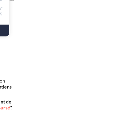
e"
ng
mon
btiens
nt de
oursé
".