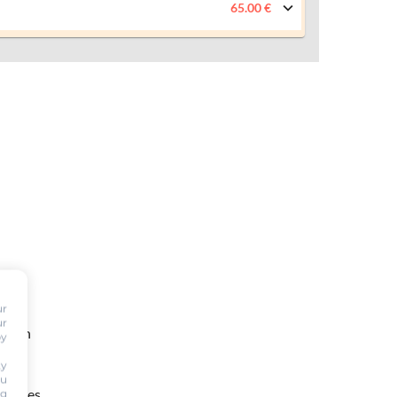
65.00 €
ur
ur
te en
by
ty
ou
ng
 heures