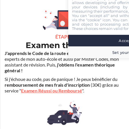
allows developing and offerin
your devices (including by 
measuring their performance,
You can "accept all" and with
via the "cookie" icon
. You can 
and object to processing acti
These choices remain valid for
ÉTAPE 2
Accep
Examen théorique
Set your
J'apprends le Code de la route en ligne
. Je suis aidé par les
experts de mon auto-école et aussi par Mister Codes, mon
assistant de révision. Puis,
j'obtiens l'examen théorique
général !
Si j'échoue au code, pas de panique ! Je peux bénéficier du
remboursement de mes frais d'inscription
(30€) grâce au
service "
Examen Réussi ou Remboursé
".