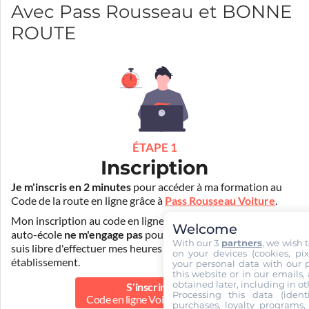
Avec Pass Rousseau et BONNE
ROUTE
ÉTAPE 1
Inscription
Je m'inscris en 2 minutes
pour accéder à ma formation au
Code de la route en ligne grâce à
Pass Rousseau Voiture
.
Mon inscription au code en ligne voiture auprès de mon
Welcome
auto-école
ne m'engage pas
pour la suite de ma formation. Je
With our 3
partners
, we wish 
suis libre d'effectuer mes heures de conduite dans un autre
on your devices (cookies, pix
établissement.
your personal data with our p
this website or in our emails,
obtained later, including in ot
S'inscrire au
Processing this data (identi
Code en ligne Voiture
55.00 €
purchases, loyalty programs, 