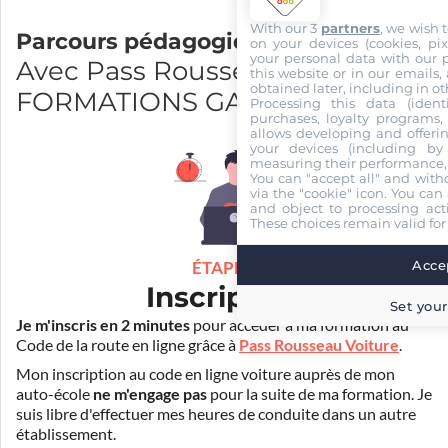
With our 3
partners
, we wish 
Parcours pédagogique
on your devices (cookies, pix
your personal data with our p
Avec Pass Rousseau et LATIL
this website or in our emails,
obtained later, including in ot
FORMATIONS GAP
Processing this data (identi
purchases, loyalty programs, 
allows developing and offerin
your devices (including by 
measuring their performance,
You can "accept all" and with
via the "cookie" icon
. You can 
and object to processing acti
These choices remain valid for
Accep
ÉTAPE 1
Inscription
Set your
Je m'inscris en 2 minutes
pour accéder à ma formation au
Code de la route en ligne grâce à
Pass Rousseau Voiture
.
Mon inscription au code en ligne voiture auprès de mon
auto-école
ne m'engage pas
pour la suite de ma formation. Je
suis libre d'effectuer mes heures de conduite dans un autre
établissement.