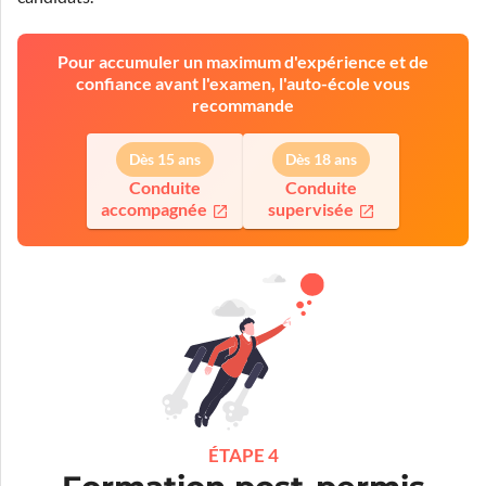
Pour accumuler un maximum d'expérience et de
confiance avant l'examen, l'auto-école vous
recommande
Dès 15 ans
Dès 18 ans
Conduite
Conduite
accompagnée
supervisée
ÉTAPE 4