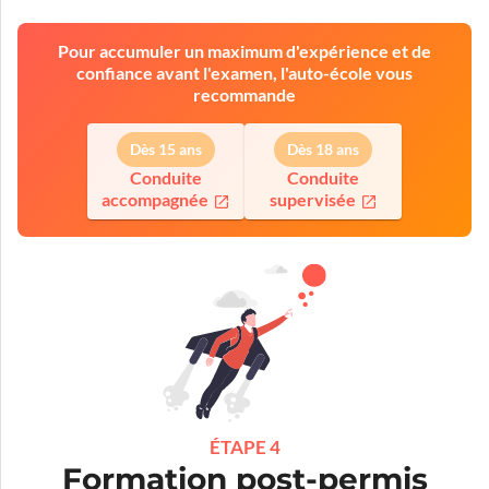
Pour accumuler un maximum d'expérience et de
confiance avant l'examen, l'auto-école vous
recommande
Dès 15 ans
Dès 18 ans
Conduite
Conduite
accompagnée
supervisée
ÉTAPE 4
Formation post-permis