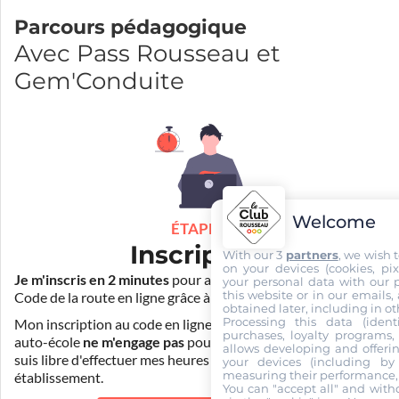
Parcours pédagogique
Avec Pass Rousseau et
Gem'Conduite
Welcome
ÉTAPE 1
Inscription
With our 3
partners
, we wish 
on your devices (cookies, pix
Je m'inscris en 2 minutes
pour accéder à ma formation au
your personal data with our p
this website or in our emails,
Code de la route en ligne grâce à
Pass Rousseau Voiture
.
obtained later, including in ot
Processing this data (identi
Mon inscription au code en ligne voiture auprès de mon
purchases, loyalty programs, 
auto-école
ne m'engage pas
pour la suite de ma formation. Je
allows developing and offerin
suis libre d'effectuer mes heures de conduite dans un autre
your devices (including by 
measuring their performance,
établissement.
You can "accept all" and with