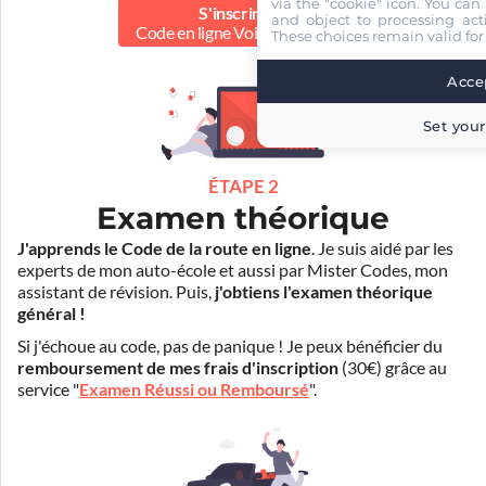
via the "cookie" icon
. You can 
S'inscrire au
and object to processing acti
Code en ligne Voiture
25.00 €
These choices remain valid for
Accep
Set your
ÉTAPE 2
Examen théorique
J'apprends le Code de la route en ligne
. Je suis aidé par les
experts de mon auto-école et aussi par Mister Codes, mon
assistant de révision. Puis,
j'obtiens l'examen théorique
général !
Si j'échoue au code, pas de panique ! Je peux bénéficier du
remboursement de mes frais d'inscription
(30€) grâce au
service "
Examen Réussi ou Remboursé
".