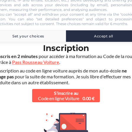
rograms, IP and emails, location, etc.) allows developing and offering y
ervices and ads across your devices (including by email), personalisi
hem, measuring their performance, and analysing audiences.
ou can "accept all" and withdraw your consent at any time via the "cooki
con
. You can also "set detailed preferences" and object to processi
ctivities not subject to consent. These choices remain valid for 6 months.
Set your choices
Accept all
ÉTAPE 1
Inscription
nscris en 2 minutes
pour accéder à ma formation au Code de la rou
grâce à
Pass Rousseau Voiture
.
scription au code en ligne voiture auprès de mon auto-école
ne
age pas
pour la suite de ma formation. Je suis libre d'effectuer mes
duite dans un autre établissement.
S'inscrire au
Code en ligne Voiture
0.00 €