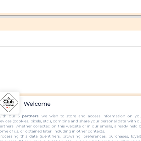
Welcome
ith our 3
partners
, we wish to store and access information on yo
evices (cookies, pixels, etc.), combine and share your personal data with o
artners, whether collected on this website or in our emails, already held 
BUREAU DE GOUESNOU
ome of us, or obtained later, including in other contexts.
rocessing this data (identifiers, browsing, preferences, purchases, loyal