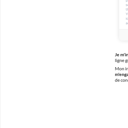
p
s
t
Y
i
a
Je m'i
ligne 
Mon in
m'eng
de con