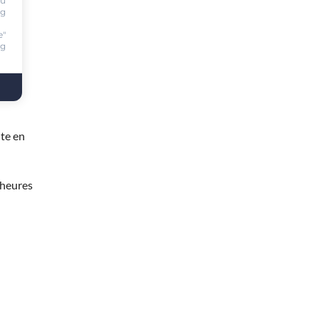
ou
ng
e"
ng
te en
 heures