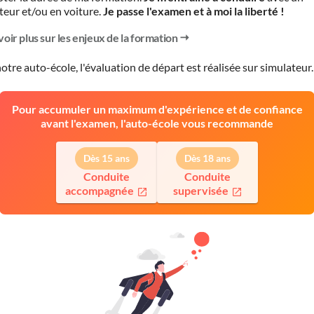
teur et/ou en voiture.
Je passe l'examen et à moi la liberté !
voir plus sur les enjeux de la formation
otre auto-école, l'évaluation de départ est réalisée
sur simulateur
.
Pour accumuler un maximum d'expérience et de confiance
avant l'examen, l'auto-école vous recommande
Dès 15 ans
Dès 18 ans
Conduite
Conduite
accompagnée
supervisée