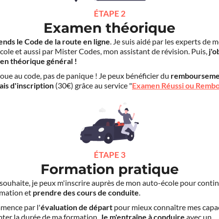
ÉTAPE 2
Examen théorique
ends le Code de la route en ligne
. Je suis aidé par les experts de 
cole et aussi par Mister Codes, mon assistant de révision. Puis,
j'o
en théorique général !
choue au code, pas de panique ! Je peux bénéficier du
rembourseme
ais d'inscription
(30€) grâce au service "
Examen Réussi ou Remb
ÉTAPE 3
Formation pratique
le souhaite, je peux m'inscrire auprès de mon auto-école pour conti
mation et
prendre des cours de conduite
.
mence par l'
évaluation de départ
pour mieux connaître mes capa
pter la durée de ma formation.
Je m'entraîne à conduire
avec un