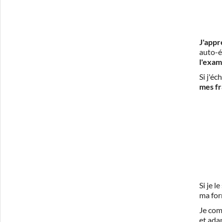
J'appr
auto-é
l'exam
Si j'é
mes fr
Si je 
ma for
Je com
et ada