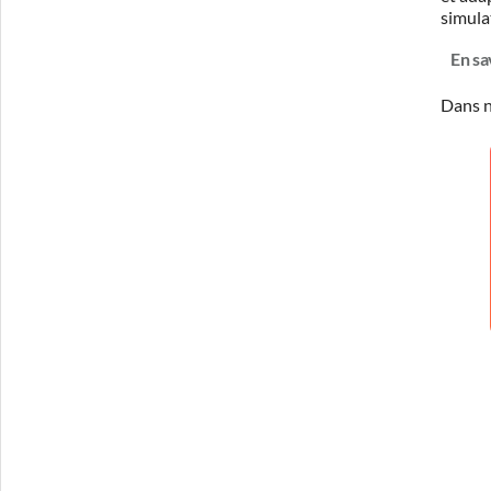
simula
En sa
Dans n