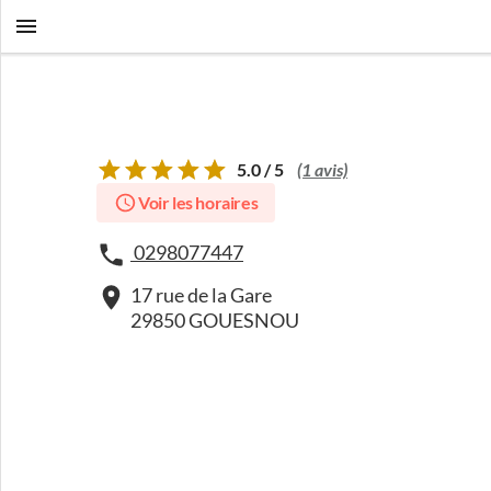
5.0 / 5
(1 avis)
Voir les horaires
0298077447
17 rue de la Gare
29850 GOUESNOU