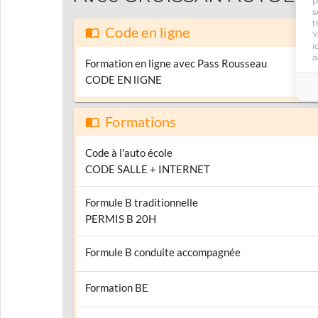
p
s
t
Code en ligne
Y
i
a
Formation en ligne avec Pass Rousseau
CODE EN lIGNE
Formations
Code à l'auto école
CODE SALLE + INTERNET
Formule B traditionnelle
PERMIS B 20H
Formule B conduite accompagnée
Formation BE