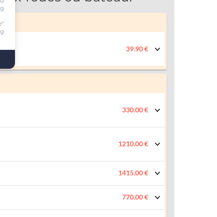
ou
ng
e"
ng
39.90 €
330.00 €
1210.00 €
1415.00 €
770.00 €