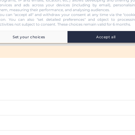
rograms, IP and emails, location, etc.) allows developing and offering y
ervices and ads across your devices (including by email), personalisi
hem, measuring their performance, and analysing audiences.
ou can "accept all" and withdraw your consent at any time via the "cooki
con
. You can also "set detailed preferences" and object to processi
ctivities not subject to consent. These choices remain valid for 6 months.
Set your choices
Accept all