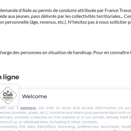
demande d'Aide au permis de conduire attribuée par France Travail.
de aux jeunes, pass délivrés par les collectivités territoriales...
on personnelle (âge, revenus, etc.). N'hésitez pas à nous solliciter 
 charge des personnes en situation de handicap.
Pour en connaître 
 ligne
ompte, l'historique de vos règlement et payer vos factures en lign
Welcome
ith our 3
partners
, we wish to store and access information on yo
evices (cookies, pixels, etc.), combine and share your personal data with o
artners, whether collected on this website or in our emails, already held 
ome of us, or obtained later, including in other contexts.
rocessing this data (identifiers, browsing, preferences, purchases, loyal
 passez votre permis voiture, d