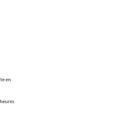
te en
 heures