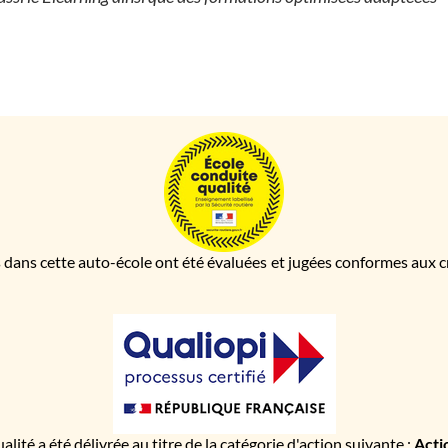
 dans cette auto-école ont été évaluées et jugées conformes aux cri
ualité a été délivrée au titre de la catégorie d'action suivante :
Acti