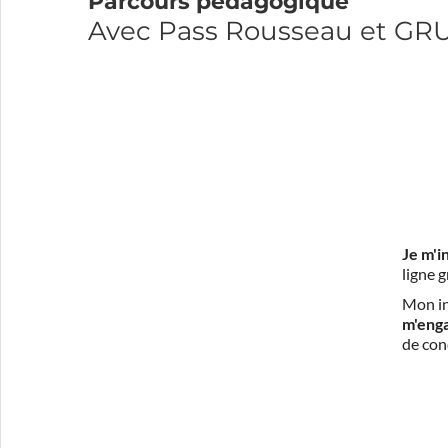
Parcours pédagogique
Avec Pass Rousseau et G
Je m'i
ligne 
Mon in
m'eng
de con