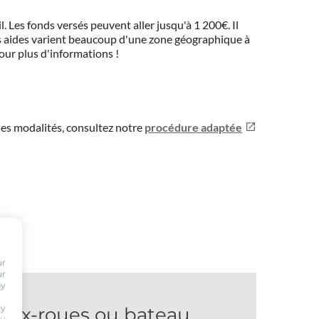
 Les fonds versés peuvent aller jusqu'à 1 200€. Il
 Ces aides varient beaucoup d'une zone géographique à
pour plus d'informations !
les modalités, consultez notre
procédure adaptée
e.
ur
ur
by
ty
eux-roues ou bateau.