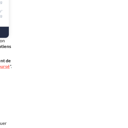
ng
e"
ng
mon
btiens
nt de
oursé
".
nuer