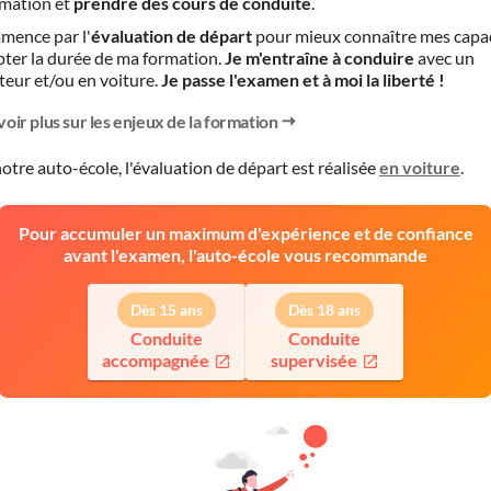
mation et
prendre des cours de conduite
.
mence par l'
évaluation de départ
pour mieux connaître mes capa
pter la durée de ma formation.
Je m'entraîne à conduire
avec un
teur et/ou en voiture.
Je passe l'examen et à moi la liberté !
voir plus sur les enjeux de la formation
otre auto-école, l'évaluation de départ est réalisée
en voiture
.
Pour accumuler un maximum d'expérience et de confiance
avant l'examen, l'auto-école vous recommande
Dès 15 ans
Dès 18 ans
Conduite
Conduite
accompagnée
supervisée