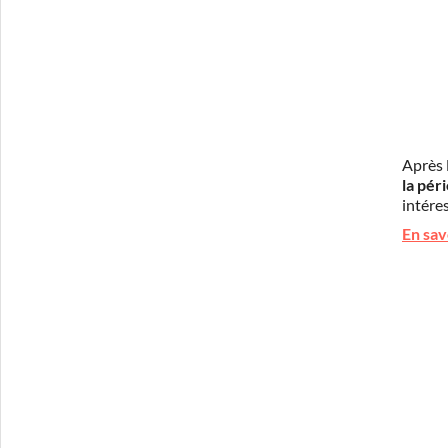
Après 
la pér
intéres
En sav