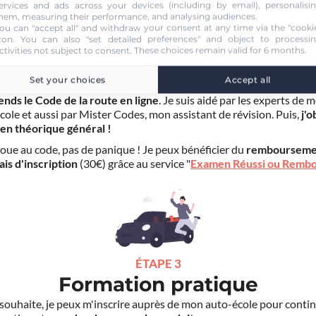
ervices and ads across your devices (including by email), personalisi
hem, measuring their performance, and analysing audiences.
ou can "accept all" and withdraw your consent at any time via the "cooki
con
. You can also "set detailed preferences" and object to processi
ctivities not subject to consent. These choices remain valid for 6 months.
ÉTAPE 2
Examen théorique
Set your choices
Accept all
ends le Code de la route en ligne
. Je suis aidé par les experts de 
cole et aussi par Mister Codes, mon assistant de révision. Puis,
j'o
en théorique général !
choue au code, pas de panique ! Je peux bénéficier du
rembourseme
ais d'inscription
(30€) grâce au service "
Examen Réussi ou Remb
ÉTAPE 3
Formation pratique
le souhaite, je peux m'inscrire auprès de mon auto-école pour conti