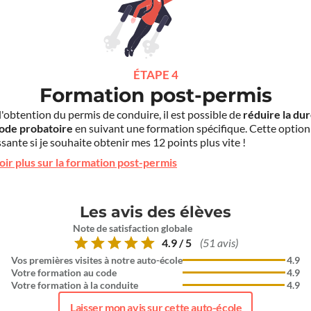
ÉTAPE 4
Formation post-permis
l'obtention du permis de conduire, il est possible de
réduire la du
iode probatoire
en suivant une formation spécifique. Cette option
sante si je souhaite obtenir mes 12 points plus vite !
oir plus sur la formation post-permis
Les avis des élèves
Note de satisfaction globale
4.9 / 5
(51 avis)
Vos premières visites à notre auto-école
4.9
Votre formation au code
4.9
Votre formation à la conduite
4.9
Laisser mon avis sur cette auto-école