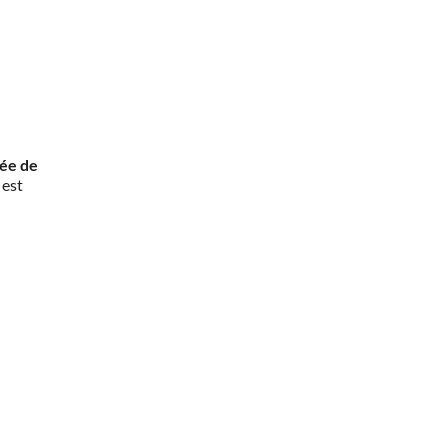
rée de
 est