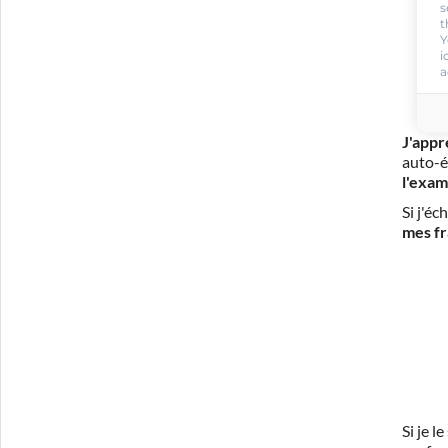
s
t
Y
i
a
J'appr
auto-é
l'exam
Si j'é
mes fr
Si je 