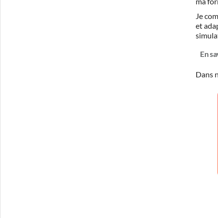
ma for
Je com
et ada
simula
En sa
Dans n