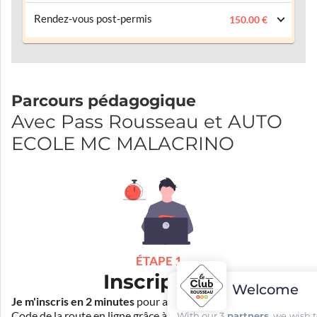
Rendez-vous post-permis
150.00 €
Parcours pédagogique
Avec Pass Rousseau et AUTO
ECOLE MC MALACRINO
ÉTAPE 1
Inscription
Welcome
Je m'inscris en 2 minutes
pour accéder à ma formation au
Code de la route en ligne grâce à
Pass Rousseau Voiture
.
With our 3
partners
, we wish 