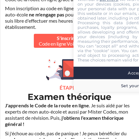
on your devices (cookies, pix
Mon inscription au code en ligne voiture auprès de mon
your personal data with our p
this website or in our emails,
auto-école
ne m'engage pas
pour la suite de ma formation. Je
obtained later, including in ot
suis libre d'effectuer mes heures de conduite dans un autre
Processing this data (identi
établissement.
purchases, loyalty programs, 
allows developing and offerin
your devices (including by 
S'inscrire au
measuring their performance,
Code en ligne Voiture
39.90 €
You can "accept all" and with
via the "cookie" icon
. You can 
and object to processing acti
These choices remain valid for
Accep
Set your
ÉTAPE 2
Examen théorique
J'apprends le Code de la route en ligne
. Je suis aidé par les
experts de mon auto-école et aussi par Mister Codes, mon
assistant de révision. Puis,
j'obtiens l'examen théorique
général !
Si j'échoue au code, pas de panique ! Je peux bénéficier du