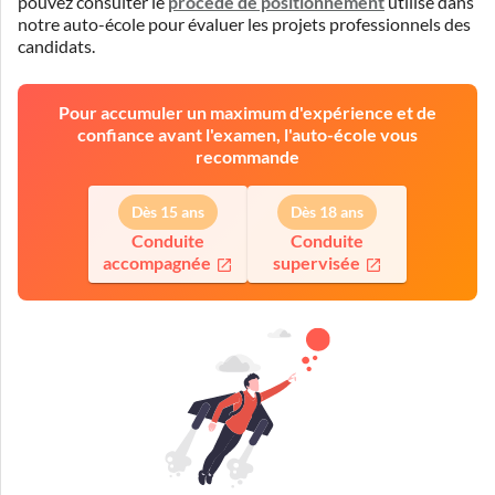
pouvez consulter le
procédé de positionnement
utilisé dans
notre auto-école pour évaluer les projets professionnels des
candidats.
Pour accumuler un maximum d'expérience et de
confiance avant l'examen, l'auto-école vous
recommande
Dès 15 ans
Dès 18 ans
Conduite
Conduite
accompagnée
supervisée