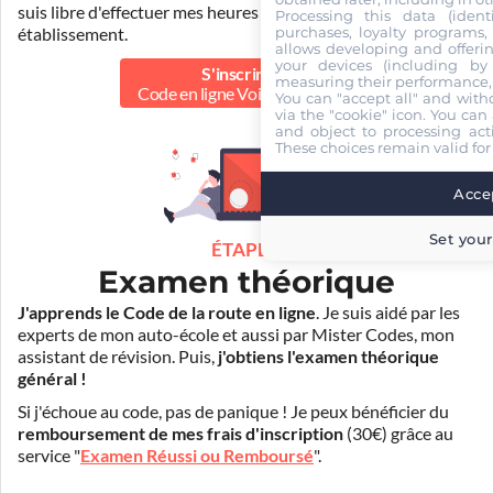
suis libre d'effectuer mes heures de conduite dans un autre
Processing this data (identi
purchases, loyalty programs, 
établissement.
allows developing and offerin
your devices (including by 
S'inscrire au
measuring their performance,
Code en ligne Voiture
39.90 €
You can "accept all" and with
via the "cookie" icon
. You can 
and object to processing acti
These choices remain valid for
Accep
Set your
ÉTAPE 2
Examen théorique
J'apprends le Code de la route en ligne
. Je suis aidé par les
experts de mon auto-école et aussi par Mister Codes, mon
assistant de révision. Puis,
j'obtiens l'examen théorique
général !
Si j'échoue au code, pas de panique ! Je peux bénéficier du
remboursement de mes frais d'inscription
(30€) grâce au
service "
Examen Réussi ou Remboursé
".