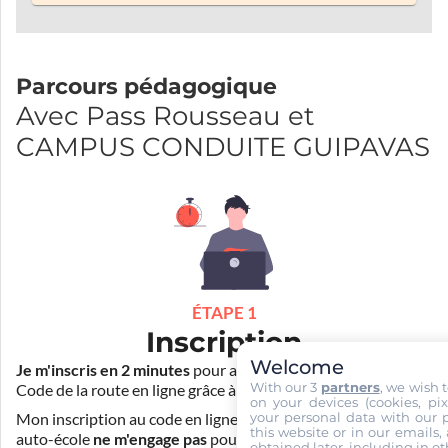
Parcours pédagogique
Avec Pass Rousseau et
CAMPUS CONDUITE GUIPAVAS
ÉTAPE 1
Inscription
Welcome
Je m'inscris en 2 minutes
pour accéder à ma formation au
With our 3
partners
, we wish 
Code de la route en ligne grâce à
Pass Rousseau Voiture
.
on your devices (cookies, pix
your personal data with our p
Mon inscription au code en ligne voiture auprès de mon
this website or in our emails,
auto-école
ne m'engage pas
pour la suite de ma formation. Je
obtained later, including in ot