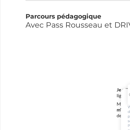
Parcours pédagogique
Avec Pass Rousseau et DRI
Je m'i
ligne 
Mon in
W
m'eng
d
de con
p
s
P