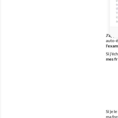
p
s
t
Y
i
a
J'appr
auto-é
l'exam
Si j'é
mes fr
Si je 
ma for