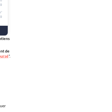
ou
ng
e"
ng
mon
btiens
nt de
oursé
".
nuer