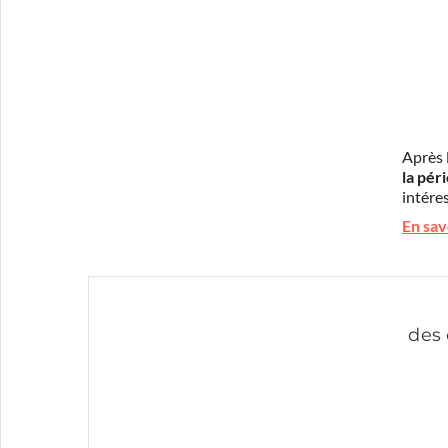
Après 
la pér
intéres
En sav
des 