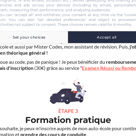
rograms, IP and emails, location, etc.) allows developing and offering y
ervices and ads across your devices (including by email), personalisi
hem, measuring their performance, and analysing audiences.
ou can "accept all" and withdraw your consent at any time via the "cooki
con
. You can also "set detailed preferences" and object to processi
ÉTAPE 2
ctivities not subject to consent. These choices remain valid for 6 months.
Examen théorique
Set your choices
Accept all
ends le Code de la route en ligne
. Je suis aidé par les experts de 
cole et aussi par Mister Codes, mon assistant de révision. Puis,
j'o
en théorique général !
choue au code, pas de panique ! Je peux bénéficier du
rembourseme
ais d'inscription
(30€) grâce au service "
Examen Réussi ou Remb
ÉTAPE 3
Formation pratique
le souhaite, je peux m'inscrire auprès de mon auto-école pour conti
mation et
prendre des cours de conduite
.