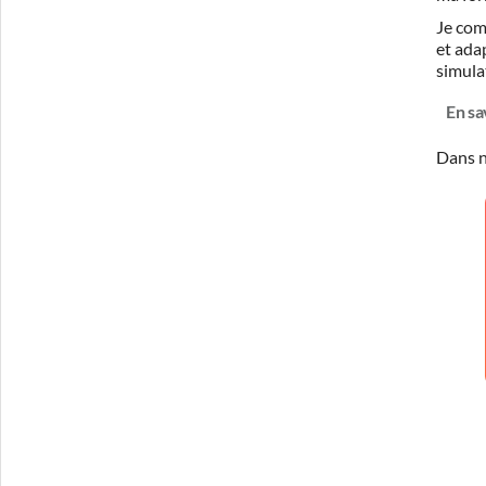
Je com
et ada
simula
En sa
Dans n