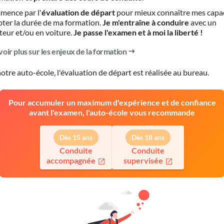
mence par l'
évaluation de départ
pour mieux connaître mes capa
pter la durée de ma formation.
Je m'entraîne à conduire
avec un
teur et/ou en voiture.
Je passe l'examen et à moi la liberté !
voir plus sur les enjeux de la formation
otre auto-école, l'évaluation de départ est réalisée
au bureau
.
Pour accumuler un maximum d'expérience et de confiance
avant l'examen, l'auto-école vous recommande
Dès 15 ans
Dès 18 ans
Conduite
Conduite
accompagnée
supervisée