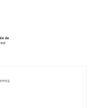
rée de
 est
ermis