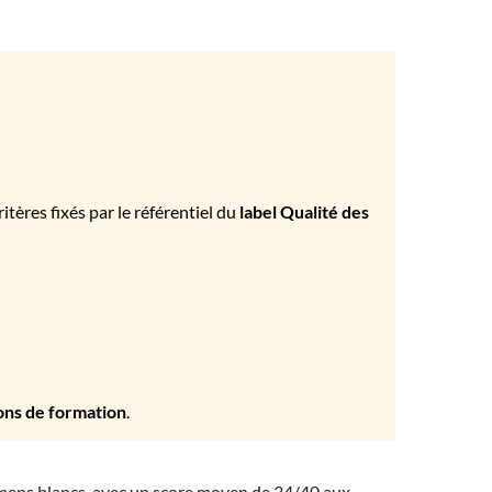
tères fixés par le référentiel du
label Qualité des
ons de formation
.
amens blancs, avec un score moyen de 34/40 aux