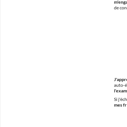
m'eng
de con
J'appr
auto-é
l'exam
Si j'é
mes fr