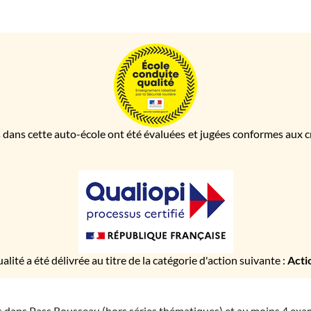
 dans cette auto-école ont été évaluées et jugées conformes aux cri
ualité a été délivrée au titre de la catégorie d'action suivante :
Acti
ies dans Pass Rousseau (hors séries thématiques) et au moins 4 ex