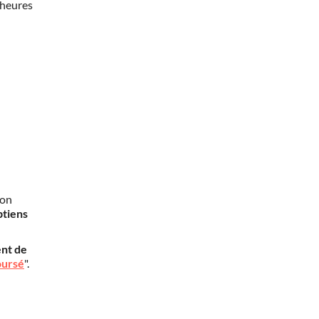
 heures
mon
btiens
nt de
oursé
".