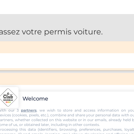
sez votre permis voiture.
Welcome
ith our 3
partners
, we wish to store and access information on yo
evices (cookies, pixels, etc.), combine and share your personal data with o
artners, whether collected on this website or in our emails, already held 
ome of us, or obtained later, including in other contexts.
rocessing this data (identifiers, browsing, preferences, purchases, loyal