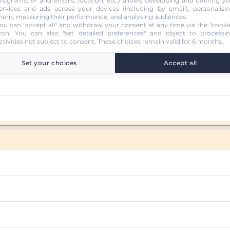
rograms, IP and emails, location, etc.) allows developing and offering y
 (B78)
ervices and ads across your devices (including by email), personalisi
hem, measuring their performance, and analysing audiences.
ou can "accept all" and withdraw your consent at any time via the "cooki
con
. You can also "set detailed preferences" and object to processi
ctivities not subject to consent. These choices remain valid for 6 months.
Set your choices
Accept all