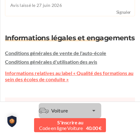
Avis laissé le 27 juin 2026
Signaler
Informations légales et engagements
Conditions générales de vente de l'auto-école
Conditions générales d'utilisation des avis
Informations relatives au label « Qualité des formations au
sein des écoles de conduite »
Une question ?
Voiture
L'auto-école vous écoute et vous conseille.
S'inscrire au
Etre contacté
Code en ligne Voiture
40.00 €