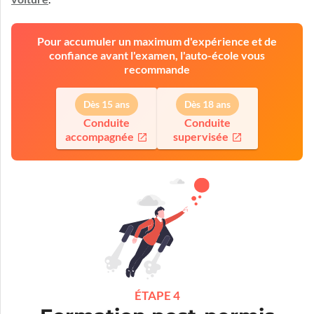
Pour accumuler un maximum d'expérience et de
confiance avant l'examen, l'auto-école vous
recommande
Dès 15 ans
Dès 18 ans
Conduite
Conduite
accompagnée
supervisée
ÉTAPE 4