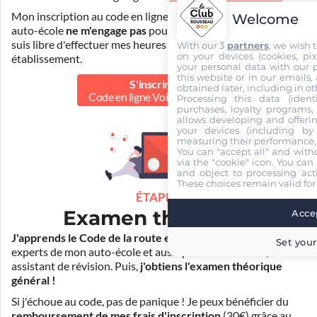
Mon inscription au code en ligne voiture auprès de mon
Welcome
auto-école
ne m'engage pas
pour la suite de ma formation. Je
suis libre d'effectuer mes heures de conduite dans un autre
With our 3
partners
, we wish 
on your devices (cookies, pix
établissement.
your personal data with our p
this website or in our emails,
S'inscrire au
obtained later, including in ot
Code en ligne Voiture
40.00 €
Processing this data (identi
purchases, loyalty programs, 
allows developing and offerin
your devices (including by 
measuring their performance,
You can "accept all" and with
via the "cookie" icon
. You can 
and object to processing acti
These choices remain valid for
ÉTAPE 2
Examen théorique
Accep
J'apprends le Code de la route en ligne
. Je suis aidé par les
Set your
experts de mon auto-école et aussi par Mister Codes, mon
assistant de révision. Puis,
j'obtiens l'examen théorique
général !
Si j'échoue au code, pas de panique ! Je peux bénéficier du
remboursement de mes frais d'inscription
(30€) grâce au