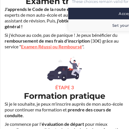
Examen théorique
These choices remain valid for
J'apprends le Code de la route en ligne
. Je suis aidé par les
Accep
experts de mon auto-école et aussi par Mister Codes, mon
assistant de révision. Puis,
j'obtiens l'examen théorique
Set your
général !
Si j'échoue au code, pas de panique ! Je peux bénéficier du
remboursement de mes frais d'inscription
(30€) grâce au
service "
Examen Réussi ou Remboursé
".
ÉTAPE 3
Formation pratique
Si je le souhaite, je peux m'inscrire auprès de mon auto-école
pour continuer ma formation et
prendre des cours de
conduite
.
Je commence par l'
évaluation de départ
pour mieux