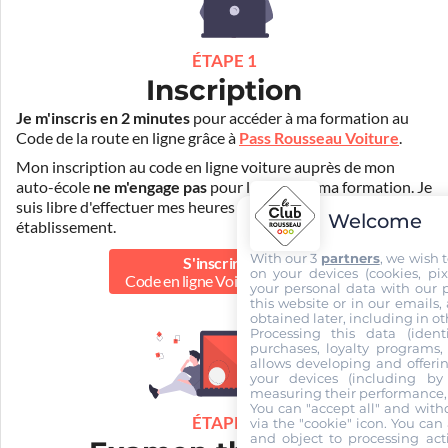
ÉTAPE 1
Inscription
Je m'inscris en 2 minutes
pour accéder à ma formation au
Code de la route en ligne grâce à
Pass Rousseau Voiture
.
Mon inscription au code en ligne voiture auprès de mon
auto-école
ne m'engage pas
pour la suite de ma formation. Je
suis libre d'effectuer mes heures de conduite dans un autre
Welcome
établissement.
With our 3
partners
, we wish 
S'inscrire au
on your devices (cookies, pix
Code en ligne Voiture
40.00 €
your personal data with our p
this website or in our emails,
obtained later, including in ot
Processing this data (identi
purchases, loyalty programs, 
allows developing and offerin
your devices (including by 
measuring their performance,
You can "accept all" and with
ÉTAPE 2
via the "cookie" icon
. You can 
and object to processing acti