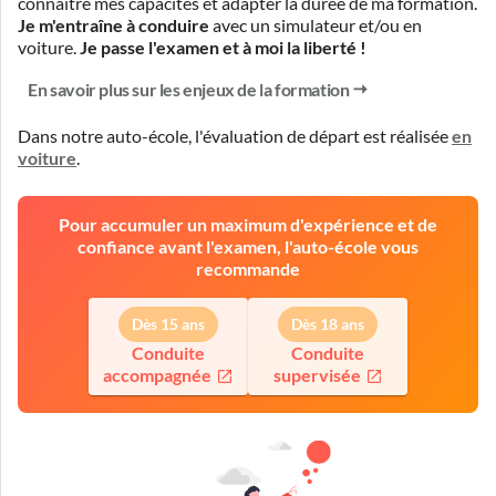
connaître mes capacités et adapter la durée de ma formation.
Je m'entraîne à conduire
avec un simulateur et/ou en
voiture.
Je passe l'examen et à moi la liberté !
En savoir plus sur les enjeux de la formation
Dans notre auto-école, l'évaluation de départ est réalisée
en
voiture
.
Pour accumuler un maximum d'expérience et de
confiance avant l'examen, l'auto-école vous
recommande
Dès 15 ans
Dès 18 ans
Conduite
Conduite
accompagnée
supervisée