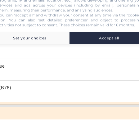
rograms, IP and emails, location, etc.) allows developing and offering y
ervices and ads across your devices (including by email), personalisi
hem, measuring their performance, and analysing audiences.
ou can "accept all" and withdraw your consent at any time via the "cooki
con
. You can also "set detailed preferences" and object to processi
ctivities not subject to consent. These choices remain valid for 6 months.
Set your choices
Accept all
que
 (B78)