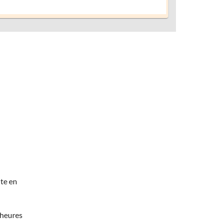
te en
 heures