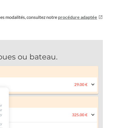
les modalités, consultez notre
procédure adaptée
roues ou bateau.
29.00 €
ur
ur
by
325.00 €
ty