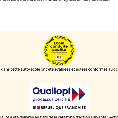
 dans cette auto-école ont été évaluées et jugées conformes aux cri
ualité a été délivrée au titre de la catégorie d'action suivante :
Acti