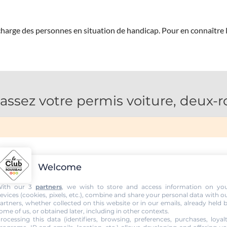
 charge des personnes en situation de handicap.
Pour en connaître 
 passez votre permis voiture, deux-
Welcome
ith our 3
partners
, we wish to store and access information on yo
evices (cookies, pixels, etc.), combine and share your personal data with o
artners, whether collected on this website or in our emails, already held 
ome of us, or obtained later, including in other contexts.
rocessing this data (identifiers, browsing, preferences, purchases, loyal