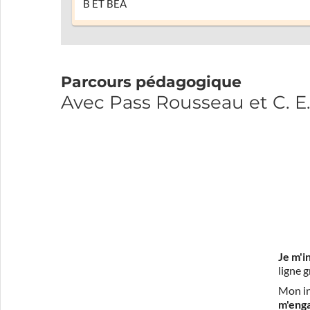
B ET BEA
Parcours pédagogique
Avec Pass Rousseau et C. E.
Je m'i
ligne 
Mon in
m'eng