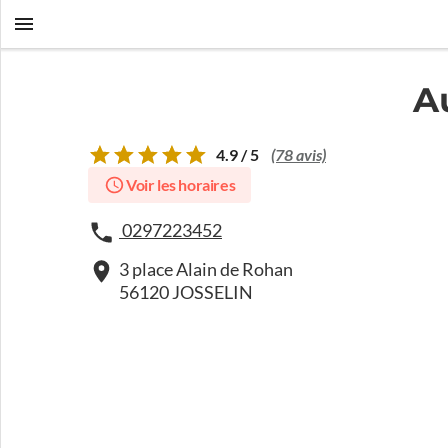
A
4.9 / 5
(78 avis)
Voir les horaires
0297223452
3 place Alain de Rohan
56120 JOSSELIN