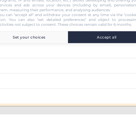
rograms, IP and emails, location, etc.) allows developing and offering y
ervices and ads across your devices (including by email), personalisi
hem, measuring their performance, and analysing audiences.
ou can "accept all" and withdraw your consent at any time via the "cooki
que
con
. You can also "set detailed preferences" and object to processi
ctivities not subject to consent. These choices remain valid for 6 months.
Set your choices
Accept all