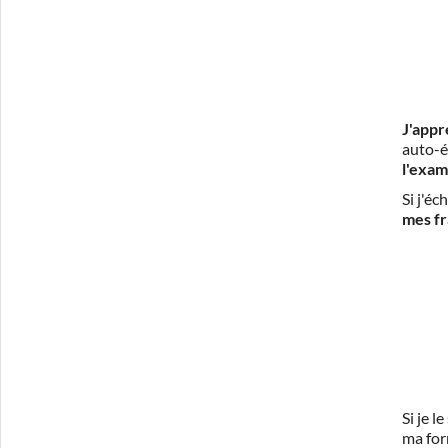
J'appr
auto-é
l'exam
Si j'é
mes fr
Si je 
ma for