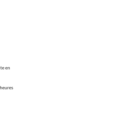
te en
 heures