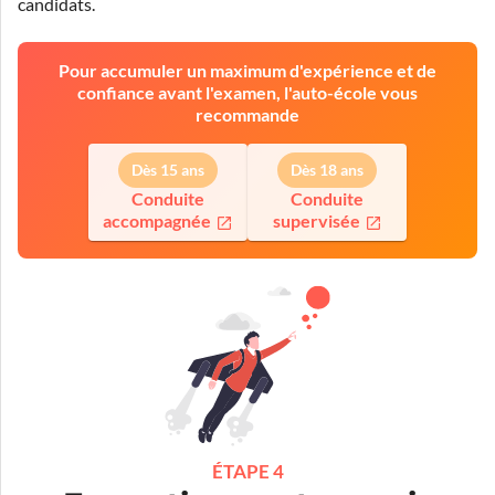
candidats.
Pour accumuler un maximum d'expérience et de
confiance avant l'examen, l'auto-école vous
recommande
Dès 15 ans
Dès 18 ans
Conduite
Conduite
accompagnée
supervisée
ÉTAPE 4