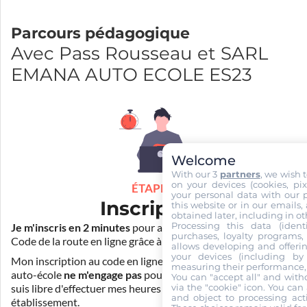
Parcours pédagogique
Avec Pass Rousseau et SARL
EMANA AUTO ECOLE ES23
Welcome
With our 3
partners
, we wish 
on your devices (cookies, pix
ÉTAPE 1
your personal data with our p
Inscription
this website or in our emails,
obtained later, including in ot
Processing this data (identi
Je m'inscris en 2 minutes
pour accéder à ma formation au
purchases, loyalty programs, 
Code de la route en ligne grâce à
Pass Rousseau Voiture
.
allows developing and offerin
your devices (including by 
Mon inscription au code en ligne voiture auprès de mon
measuring their performance,
auto-école
ne m'engage pas
pour la suite de ma formation. Je
You can "accept all" and with
via the "cookie" icon
. You can 
suis libre d'effectuer mes heures de conduite dans un autre
and object to processing acti
établissement.