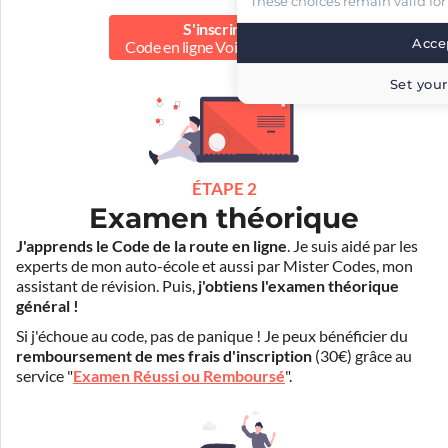
These choices remain valid for
S'inscrire au
Accep
Code en ligne Voiture
39.90 €
Set your
ÉTAPE 2
Examen théorique
J'apprends le Code de la route en ligne
. Je suis aidé par les
experts de mon auto-école et aussi par Mister Codes, mon
assistant de révision. Puis,
j'obtiens l'examen théorique
général !
Si j'échoue au code, pas de panique ! Je peux bénéficier du
remboursement de mes frais d'inscription
(30€) grâce au
service "
Examen Réussi ou Remboursé
".