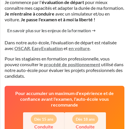
Je commence par l'
évaluation de départ
pour mieux
connaître mes capacités et adapter la durée de ma formation.
Je m'entraîne à conduire
avec un simulateur et/ou en
voiture.
Je passe l'examen et à moi la liberté !
En savoir plus sur les enjeux de la formation
Dans notre auto-école, l'évaluation de départ est réalisée
avec
OSCAR
,
EasyEvaluation
et
en voiture
.
Pour les stagiaires en formation professionnelle, vous
pouvez consulter le
procédé de positionnement
utilisé dans
notre auto-école pour évaluer les projets professionnels des
candidats.
Pour accumuler un maximum d'expérience et de
confiance avant l'examen, l'auto-école vous
recommande
Dès 15 ans
Dès 18 ans
Conduite
Conduite