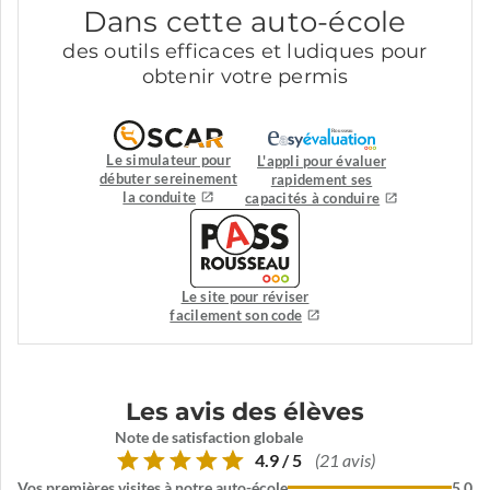
Dans cette auto-école
des outils efficaces et ludiques pour
obtenir votre permis
Le simulateur pour
L'appli pour évaluer
débuter sereinement
rapidement ses
la conduite
capacités à conduire
Le site pour réviser
facilement son code
Les avis des élèves
Note de satisfaction globale
4.9 / 5
(21 avis)
Vos premières visites à notre auto-école
5.0