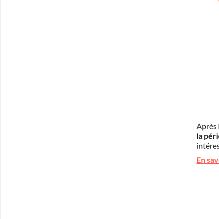
Après 
la pér
intéres
En sav