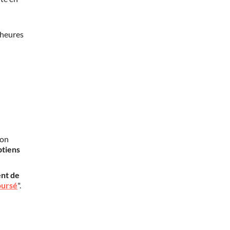
 heures
mon
btiens
nt de
oursé
".