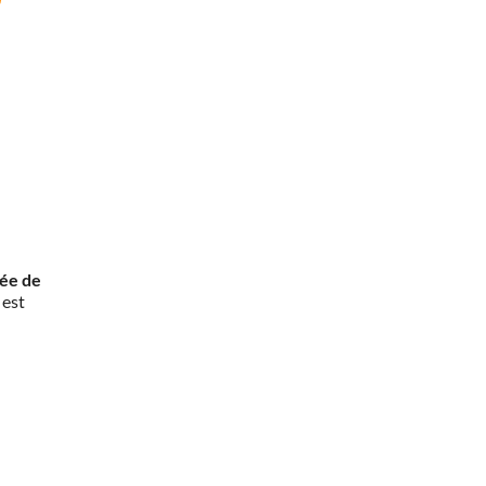
rée de
 est