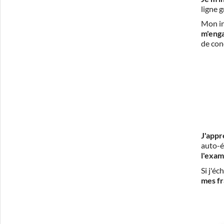
ligne 
Mon in
m'eng
de con
J'appr
auto-é
l'exam
Si j'é
mes fr