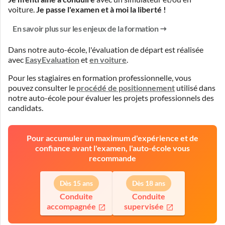
voiture.
Je passe l'examen et à moi la liberté !
En savoir plus sur les enjeux de la formation
Dans notre auto-école, l'évaluation de départ est réalisée
avec
EasyEvaluation
et
en voiture
.
Pour les stagiaires en formation professionnelle, vous
pouvez consulter le
procédé de positionnement
utilisé dans
notre auto-école pour évaluer les projets professionnels des
candidats.
Pour accumuler un maximum d'expérience et de
confiance avant l'examen, l'auto-école vous
recommande
Dès 15 ans
Dès 18 ans
Conduite
Conduite
accompagnée
supervisée