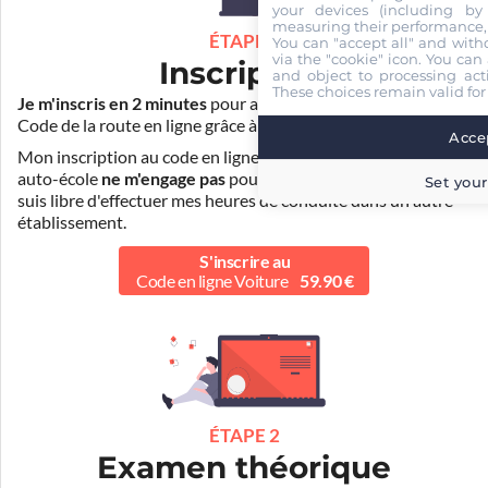
your devices (including by 
measuring their performance,
ÉTAPE 1
You can "accept all" and with
via the "cookie" icon
. You can 
Inscription
and object to processing acti
These choices remain valid for
Je m'inscris en 2 minutes
pour accéder à ma formation au
Code de la route en ligne grâce à
Pass Rousseau Voiture
.
Accep
Mon inscription au code en ligne voiture auprès de mon
auto-école
ne m'engage pas
pour la suite de ma formation. Je
Set your
suis libre d'effectuer mes heures de conduite dans un autre
établissement.
S'inscrire au
Code en ligne Voiture
59.90 €
ÉTAPE 2
Examen théorique