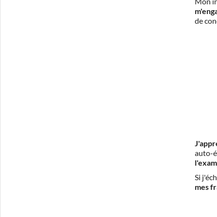
Mon in
m'eng
de con
J'appr
auto-é
l'exam
Si j'é
mes fr