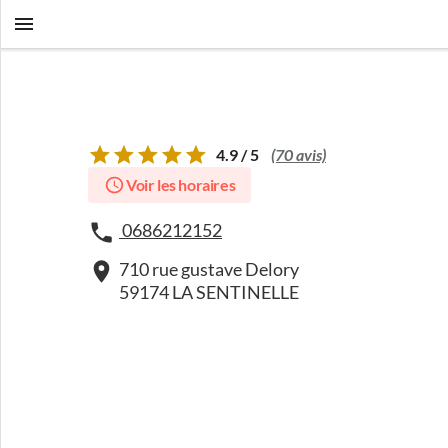
4.9 / 5
(70 avis)
Voir les horaires
0686212152
710 rue gustave Delory
59174 LA SENTINELLE