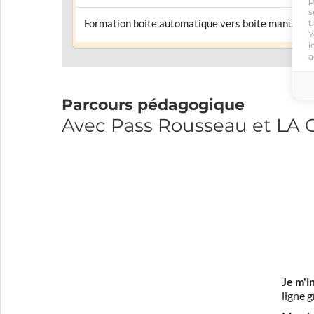
p
s
Formation boite automatique vers boite manuelle
t
Y
i
a
Parcours pédagogique
Avec Pass Rousseau et LA
Je m'i
ligne 