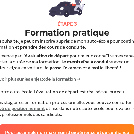
ÉTAPE 3
Formation pratique
le souhaite, je peux m'inscrire auprès de mon auto-école pour conti
mation et
prendre des cours de conduite
.
mence par l'
évaluation de départ
pour mieux connaître mes capa
pter la durée de ma formation.
Je m'entraîne à conduire
avec un
teur et/ou en voiture.
Je passe l'examen et à moi la liberté !
voir plus sur les enjeux de la formation
otre auto-école, l'évaluation de départ est réalisée
au bureau
.
es stagiaires en formation professionnelle, vous pouvez consulter 
dé de positionnement
utilisé dans notre auto-école pour évaluer l
s professionnels des candidats.
Pour accumuler un maximum d'expérience et de confiance