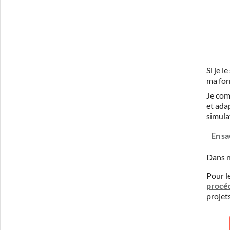
Si je 
ma for
Je com
et ada
simula
En sa
Dans n
Pour l
procé
projet