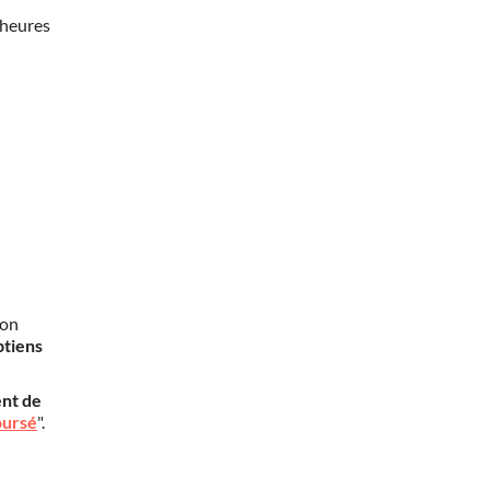
 heures
mon
btiens
nt de
oursé
".