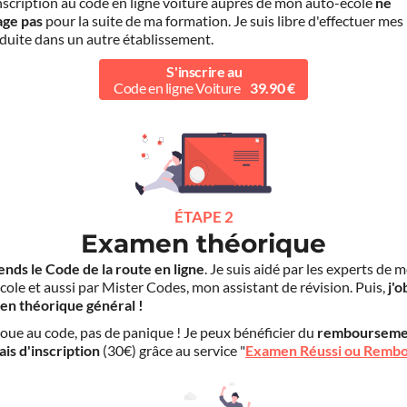
scription au code en ligne voiture auprès de mon auto-école
ne
age pas
pour la suite de ma formation. Je suis libre d'effectuer mes
duite dans un autre établissement.
S'inscrire au
Code en ligne Voiture
39.90 €
ÉTAPE 2
Examen théorique
ends le Code de la route en ligne
. Je suis aidé par les experts de 
cole et aussi par Mister Codes, mon assistant de révision. Puis,
j'o
en théorique général !
choue au code, pas de panique ! Je peux bénéficier du
rembourseme
ais d'inscription
(30€) grâce au service "
Examen Réussi ou Remb