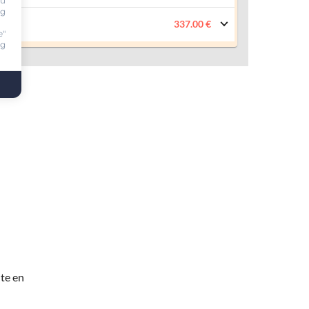
ou
ng
337.00 €
e"
ng
te en