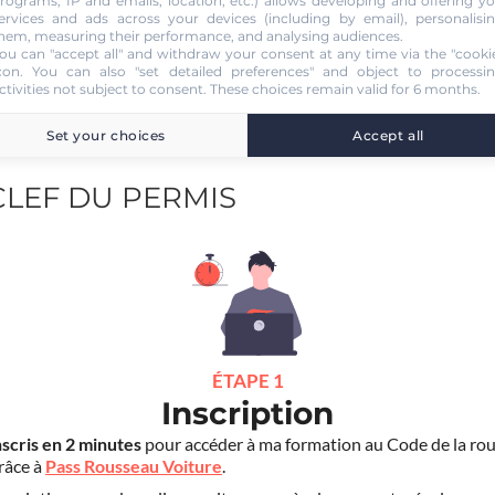
rograms, IP and emails, location, etc.) allows developing and offering y
ervices and ads across your devices (including by email), personalisi
 (B78)
hem, measuring their performance, and analysing audiences.
ou can "accept all" and withdraw your consent at any time via the "cooki
con
. You can also "set detailed preferences" and object to processi
ctivities not subject to consent. These choices remain valid for 6 months.
Set your choices
Accept all
 CLEF DU PERMIS
ÉTAPE 1
Inscription
nscris en 2 minutes
pour accéder à ma formation au Code de la rou
grâce à
Pass Rousseau Voiture
.