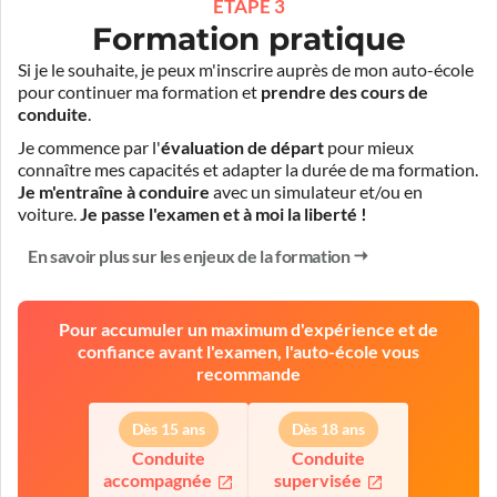
ÉTAPE 3
Formation pratique
Si je le souhaite, je peux m'inscrire auprès de mon auto-école
pour continuer ma formation et
prendre des cours de
conduite
.
Je commence par l'
évaluation de départ
pour mieux
connaître mes capacités et adapter la durée de ma formation.
Je m'entraîne à conduire
avec un simulateur et/ou en
voiture.
Je passe l'examen et à moi la liberté !
En savoir plus sur les enjeux de la formation
Pour accumuler un maximum d'expérience et de
confiance avant l'examen, l'auto-école vous
recommande
Dès 15 ans
Dès 18 ans
Conduite
Conduite
accompagnée
supervisée