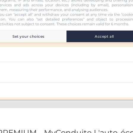
rograms, IP and emails, location, etc.) allows developing and offering y
mpagnée
ervices and ads across your devices (including by email), personalisi
hem, measuring their performance, and analysing audiences.
ou can "accept all" and withdraw your consent at any time via the "cooki
 (B78)
con
. You can also "set detailed preferences" and object to processi
ctivities not subject to consent. These choices remain valid for 6 months.
Set your choices
Accept all
PREMIUM - MyConduite L'auto-éco