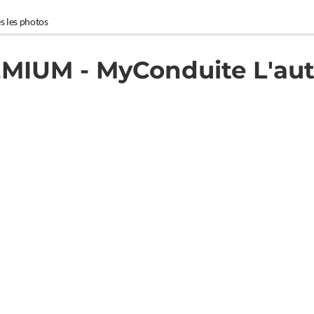
s les photos
IUM - MyConduite L'aut