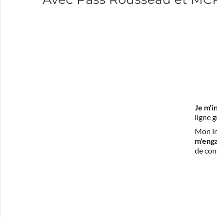
Je m'i
ligne 
Mon in
m'eng
de con