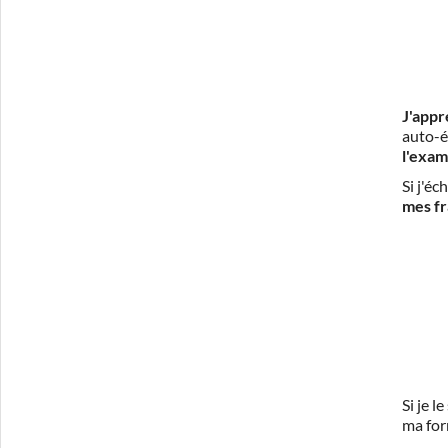
J'appr
auto-é
l'exam
Si j'é
mes fr
Si je 
ma for