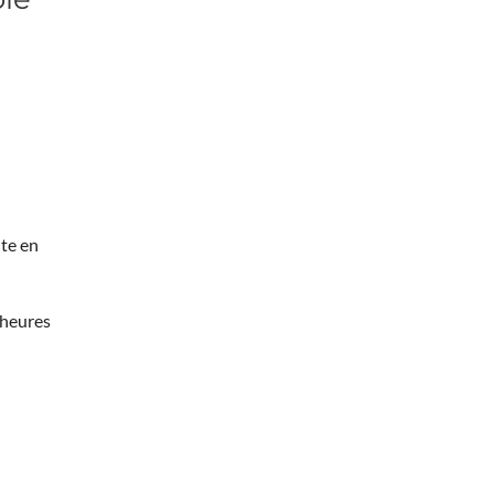
te en
 heures