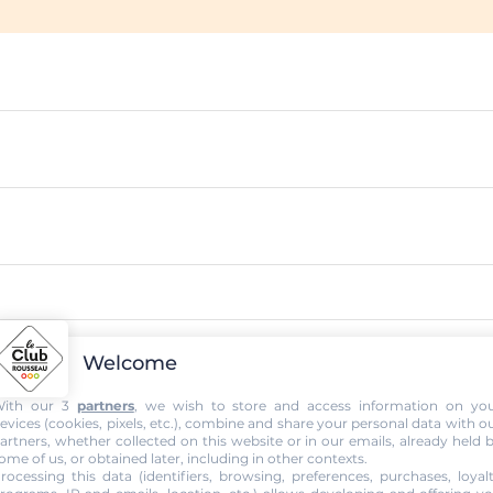
Welcome
gnée
ith our 3
partners
, we wish to store and access information on yo
evices (cookies, pixels, etc.), combine and share your personal data with o
artners, whether collected on this website or in our emails, already held 
ome of us, or obtained later, including in other contexts.
que
rocessing this data (identifiers, browsing, preferences, purchases, loyal