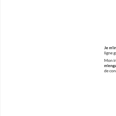
Je m'i
ligne 
Mon in
m'eng
de con