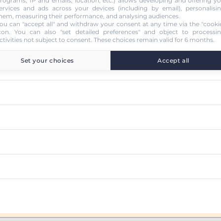
rograms, IP and emails, location, etc.) allows developing and offering y
ervices and ads across your devices (including by email), personalisi
hem, measuring their performance, and analysing audiences.
ou can "accept all" and withdraw your consent at any time via the "cooki
con
. You can also "set detailed preferences" and object to processi
ctivities not subject to consent. These choices remain valid for 6 months.
Set your choices
Accept all