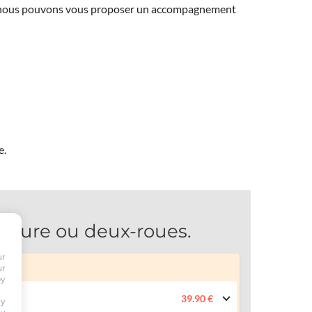
ns, nous pouvons vous proposer un accompagnement
e.
iture ou deux-roues.
ur
ur
by
39.90 €
ty