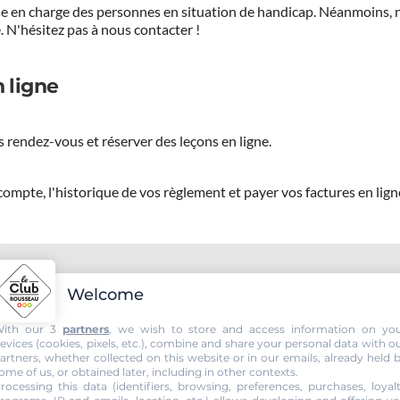
prise en charge des personnes en situation de handicap. Néanmoi
.
N'hésitez pas à nous contacter !
 ligne
 rendez-vous et réserver des leçons en ligne.
ompte, l'historique de vos règlement et payer vos factures en lign
DIVISIAU, passez votre permis vo
Welcome
ith our 3
partners
, we wish to store and access information on yo
evices (cookies, pixels, etc.), combine and share your personal data with o
artners, whether collected on this website or in our emails, already held 
ome of us, or obtained later, including in other contexts.
rocessing this data (identifiers, browsing, preferences, purchases, loyal