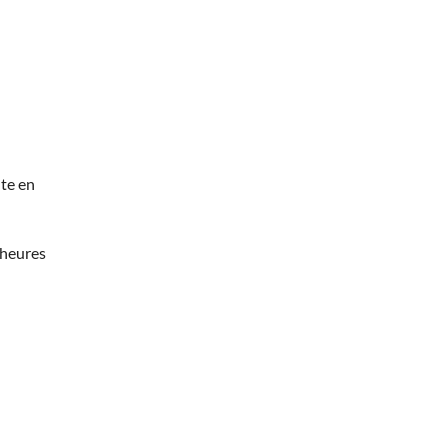
te en
 heures