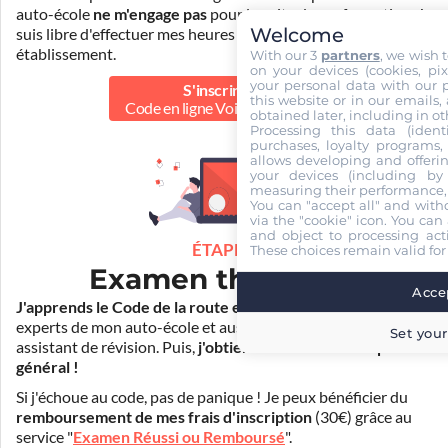
auto-école
ne m'engage pas
pour la suite de ma formation. Je
Welcome
suis libre d'effectuer mes heures de conduite dans un autre
établissement.
With our 3
partners
, we wish 
on your devices (cookies, pix
your personal data with our p
S'inscrire au
this website or in our emails,
Code en ligne Voiture
40.00 €
obtained later, including in ot
Processing this data (identi
purchases, loyalty programs, 
allows developing and offerin
your devices (including by 
measuring their performance,
You can "accept all" and with
via the "cookie" icon
. You can 
and object to processing acti
ÉTAPE 2
These choices remain valid for
Examen théorique
Accep
J'apprends le Code de la route en ligne
. Je suis aidé par les
experts de mon auto-école et aussi par Mister Codes, mon
Set your
assistant de révision. Puis,
j'obtiens l'examen théorique
général !
Si j'échoue au code, pas de panique ! Je peux bénéficier du
remboursement de mes frais d'inscription
(30€) grâce au
service "
Examen Réussi ou Remboursé
".