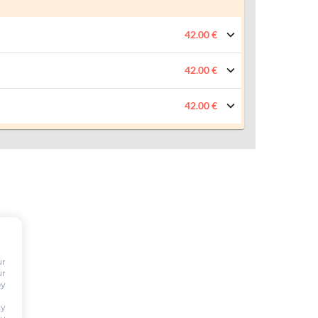
42.00 €
42.00 €
42.00 €
ur
ur
by
ty