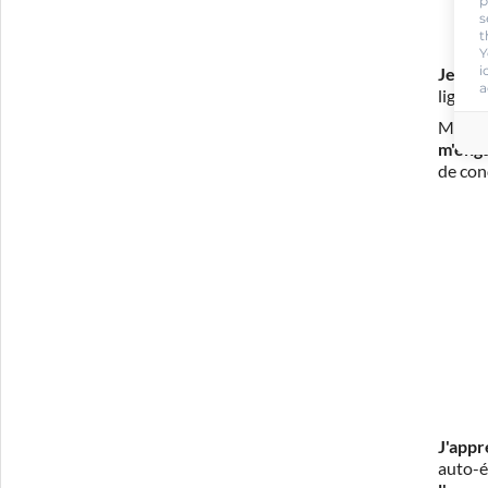
p
s
t
Y
i
Je m'i
a
ligne 
Mon in
m'eng
de con
J'appr
auto-é