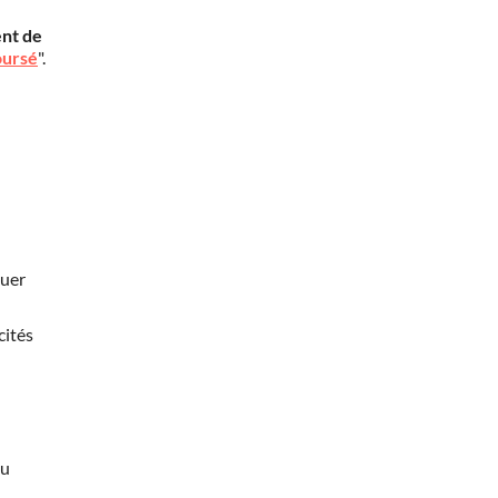
nt de
oursé
".
nuer
cités
au