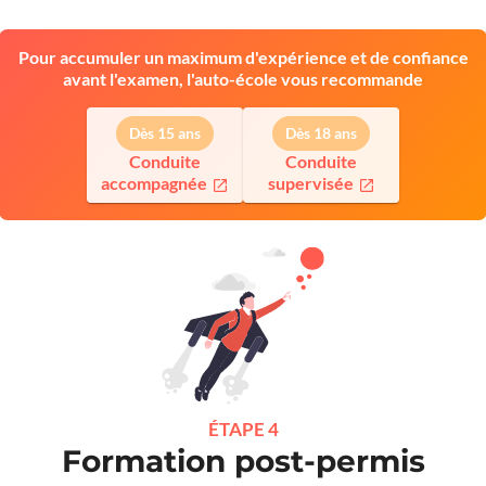
Pour accumuler un maximum d'expérience et de confiance
avant l'examen, l'auto-école vous recommande
Dès 15 ans
Dès 18 ans
Conduite
Conduite
accompagnée
supervisée
ÉTAPE 4
Formation post-permis