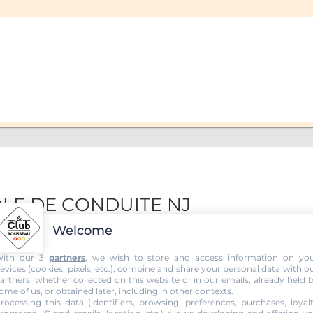
COLE DE CONDUITE NJ
Welcome
ith our 3
partners
, we wish to store and access information on yo
evices (cookies, pixels, etc.), combine and share your personal data with o
artners, whether collected on this website or in our emails, already held 
ome of us, or obtained later, including in other contexts.
rocessing this data (identifiers, browsing, preferences, purchases, loyal