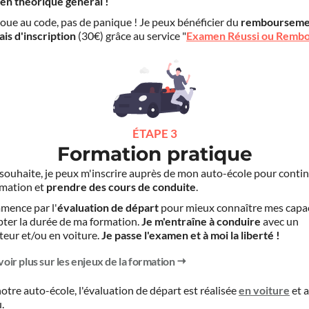
en théorique général !
choue au code, pas de panique ! Je peux bénéficier du
rembourseme
ais d'inscription
(30€) grâce au service "
Examen Réussi ou Remb
ÉTAPE 3
Formation pratique
le souhaite, je peux m'inscrire auprès de mon auto-école pour conti
mation et
prendre des cours de conduite
.
mence par l'
évaluation de départ
pour mieux connaître mes capa
pter la durée de ma formation.
Je m'entraîne à conduire
avec un
teur et/ou en voiture.
Je passe l'examen et à moi la liberté !
voir plus sur les enjeux de la formation
otre auto-école, l'évaluation de départ est réalisée
en voiture
et
u
.