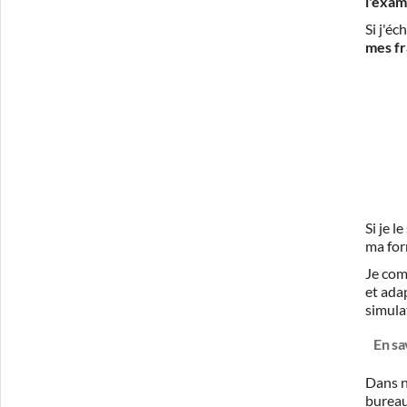
l'exam
Si j'é
mes fr
Si je 
ma for
Je com
et ada
simula
En sa
Dans n
burea