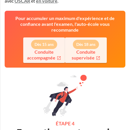
avec
OSCAR
et
en voiture
.
Pour accumuler un maximum d'expérience et de
confiance avant l'examen, l'auto-école vous
recommande
Dès 15 ans
Dès 18 ans
Conduite
Conduite
accompagnée
supervisée
ÉTAPE 4