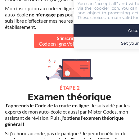
You can "accept all" and with
via the "cookie" icon
. You can 
Mon inscription au code en ligne voiture auprès de mon
and object to processing acti
auto-école
ne m'engage pas
pour la suite de ma formation. Je
These choices remain valid for
suis libre d'effectuer mes heures de conduite dans un autre
établissement.
Accep
S'inscrire au
Set your
Code en ligne Voiture
25.00 €
ÉTAPE 2
Examen théorique
J'apprends le Code de la route en ligne
. Je suis aidé par les
experts de mon auto-école et aussi par Mister Codes, mon
assistant de révision. Puis,
j'obtiens l'examen théorique
général !
Si j'échoue au code, pas de panique ! Je peux bénéficier du