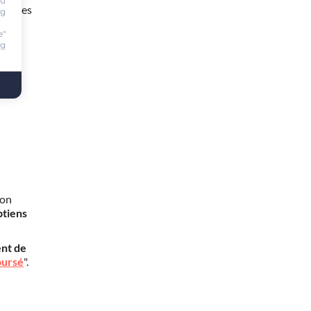
ou
 heures
ng
e"
ng
mon
btiens
nt de
oursé
".