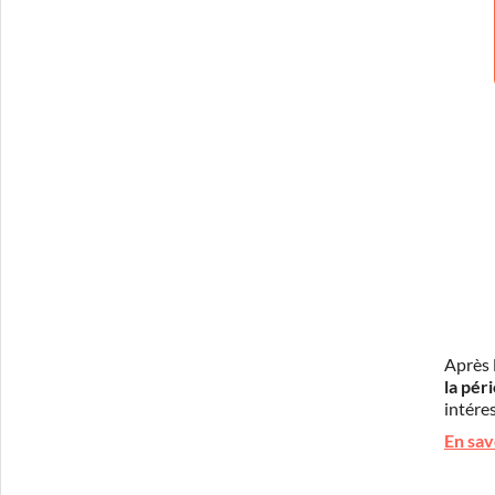
Après 
la pér
intéres
En sav