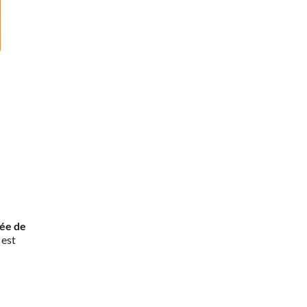
rée de
 est