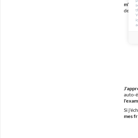
p
m'eng
s
t
de con
Y
i
a
J'appr
auto-é
l'exam
Si j'é
mes fr