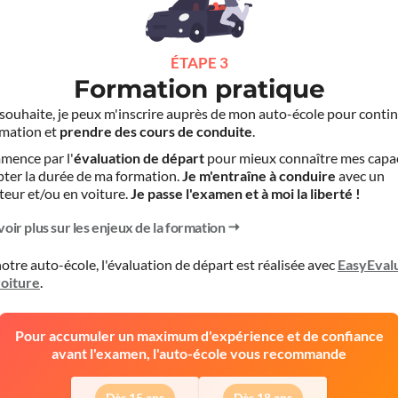
ÉTAPE 3
Formation pratique
le souhaite, je peux m'inscrire auprès de mon auto-école pour conti
mation et
prendre des cours de conduite
.
mence par l'
évaluation de départ
pour mieux connaître mes capa
pter la durée de ma formation.
Je m'entraîne à conduire
avec un
teur et/ou en voiture.
Je passe l'examen et à moi la liberté !
voir plus sur les enjeux de la formation
otre auto-école, l'évaluation de départ est réalisée avec
EasyEval
voiture
.
Pour accumuler un maximum d'expérience et de confiance
avant l'examen, l'auto-école vous recommande
Dès 15 ans
Dès 18 ans