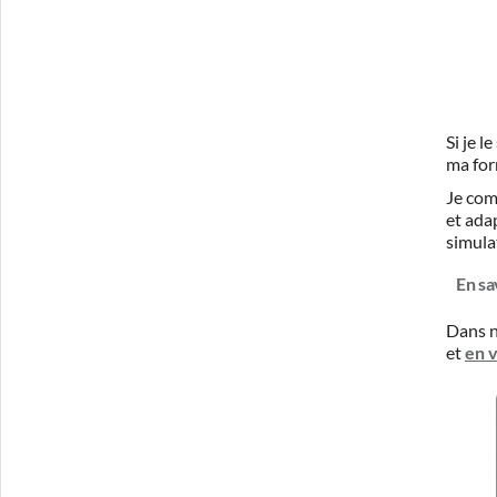
Si je 
ma for
Je com
et ada
simula
En sa
Dans n
et
en 