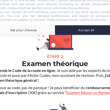
rograms, IP and emails, location, etc.) allows developing and offering y
age pas
pour la suite de ma formation. Je suis libre d'effectuer mes
ervices and ads across your devices (including by email), personalisi
hem, measuring their performance, and analysing audiences.
duite dans un autre établissement.
ou can "accept all" and withdraw your consent at any time via the "cooki
con
. You can also "set detailed preferences" and object to processi
S'inscrire au
ctivities not subject to consent. These choices remain valid for 6 months.
Code en ligne Voiture
39.90 €
Set your choices
Accept all
ÉTAPE 2
Examen théorique
ends le Code de la route en ligne
. Je suis aidé par les experts de 
cole et aussi par Mister Codes, mon assistant de révision. Puis,
j'o
en théorique général !
choue au code, pas de panique ! Je peux bénéficier du
rembourseme
ais d'inscription
(30€) grâce au service "
Examen Réussi ou Remb