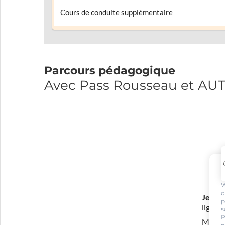
Cours de conduite supplémentaire
Parcours pédagogique
Avec Pass Rousseau et A
W
d
Je m'i
p
ligne 
s
P
Mon in