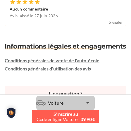
Aucun commentaire
Avis laissé le 27 juin 2026
Signaler
Informations légales et engagements
Conditions générales de vente de l'auto-école
Conditions générales d'utilisation des avis
Une question ?
L'auto-école vous écoute et vous conseille.
Voiture
Etre contacté
S'inscrire au
Code en ligne Voiture
39.90 €