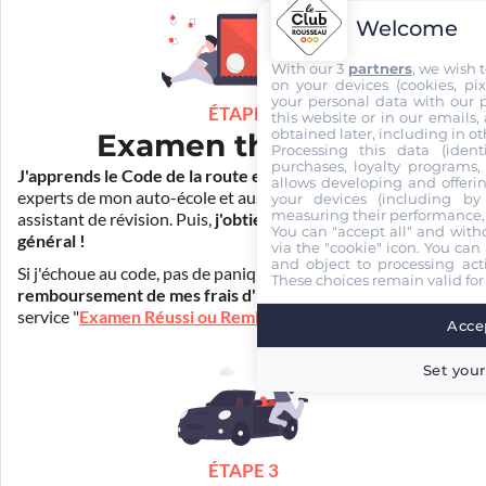
Welcome
With our 3
partners
, we wish 
on your devices (cookies, pix
your personal data with our p
ÉTAPE 2
this website or in our emails,
obtained later, including in ot
Examen théorique
Processing this data (identi
purchases, loyalty programs, 
J'apprends le Code de la route en ligne
. Je suis aidé par les
allows developing and offerin
experts de mon auto-école et aussi par Mister Codes, mon
your devices (including by 
measuring their performance,
assistant de révision. Puis,
j'obtiens l'examen théorique
You can "accept all" and with
général !
via the "cookie" icon
. You can 
and object to processing acti
Si j'échoue au code, pas de panique ! Je peux bénéficier du
These choices remain valid for
remboursement de mes frais d'inscription
(30€) grâce au
service "
Examen Réussi ou Remboursé
".
Accep
Set your
ÉTAPE 3