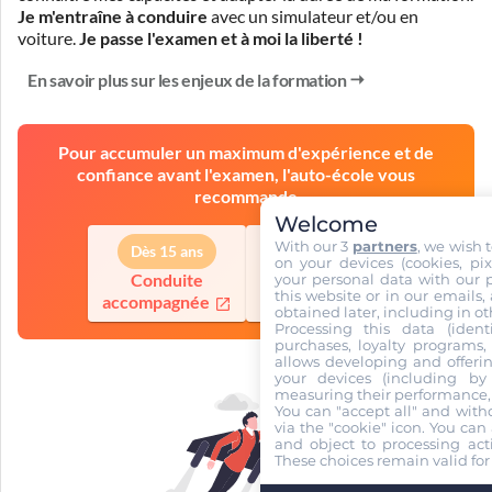
Je m'entraîne à conduire
avec un simulateur et/ou en
voiture.
Je passe l'examen et à moi la liberté !
En savoir plus sur les enjeux de la formation
Pour accumuler un maximum d'expérience et de
confiance avant l'examen, l'auto-école vous
recommande
Welcome
With our 3
partners
, we wish 
Dès 15 ans
Dès 18 ans
on your devices (cookies, pix
your personal data with our p
Conduite
Conduite
this website or in our emails,
accompagnée
supervisée
obtained later, including in ot
Processing this data (identi
purchases, loyalty programs, 
allows developing and offerin
your devices (including by 
measuring their performance,
You can "accept all" and with
via the "cookie" icon
. You can 
and object to processing acti
These choices remain valid for